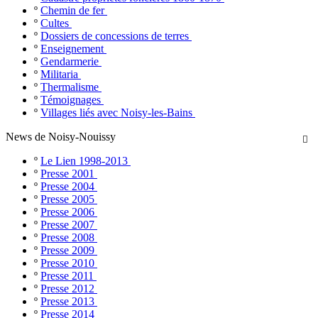
º
Chemin de fer
º
Cultes
º
Dossiers de concessions de terres
º
Enseignement
º
Gendarmerie
º
Militaria
º
Thermalisme
º
Témoignages
º
Villages liés avec Noisy-les-Bains
News de Noisy-Nouissy

º
Le Lien 1998-2013
º
Presse 2001
º
Presse 2004
º
Presse 2005
º
Presse 2006
º
Presse 2007
º
Presse 2008
º
Presse 2009
º
Presse 2010
º
Presse 2011
º
Presse 2012
º
Presse 2013
º
Presse 2014