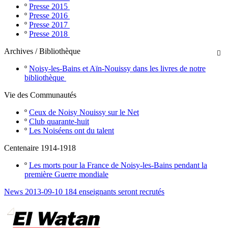
º
Presse 2015
º
Presse 2016
º
Presse 2017
º
Presse 2018
Archives / Bibliothèque

º
Noisy-les-Bains et Aïn-Nouissy dans les livres de notre
bibliothèque
Vie des Communautés
º
Ceux de Noisy Nouissy sur le Net
º
Club quarante-huit
º
Les Noiséens ont du talent
Centenaire 1914-1918
º
Les morts pour la France de Noisy-les-Bains pendant la
première Guerre mondiale
News 2013-09-10 184 enseignants seront recrutés