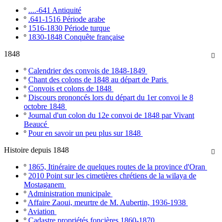
º
....-641 Antiquité
º
.641-1516 Période arabe
º
1516-1830 Période turque
º
1830-1848 Conquête française
1848

º
Calendrier des convois de 1848-1849
º
Chant des colons de 1848 au départ de Paris
º
Convois et colons de 1848
º
Discours prononcés lors du départ du 1er convoi le 8
octobre 1848
º
Journal d'un colon du 12e convoi de 1848 par Vivant
Beaucé
º
Pour en savoir un peu plus sur 1848
Histoire depuis 1848

º
1865, Itinéraire de quelques routes de la province d'Oran
º
2010 Point sur les cimetières chrétiens de la wilaya de
Mostaganem
º
Administration municipale
º
Affaire Zaoui, meurtre de M. Aubertin, 1936-1938
º
Aviation
º
Cadastre propriétés foncières 1860-1870