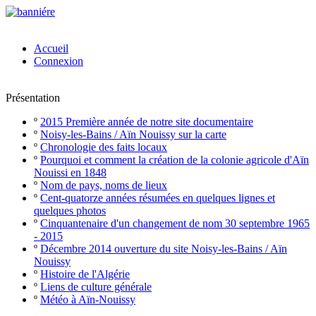
Accueil
Connexion
Présentation
º
2015 Première année de notre site documentaire
º
Noisy-les-Bains / Aïn Nouissy sur la carte
º
Chronologie des faits locaux
º
Pourquoi et comment la création de la colonie agricole d'Aïn
Nouissi en 1848
º
Nom de pays, noms de lieux
º
Cent-quatorze années résumées en quelques lignes et
quelques photos
º
Cinquantenaire d'un changement de nom 30 septembre 1965
- 2015
º
Décembre 2014 ouverture du site Noisy-les-Bains / Aïn
Nouissy
º
Histoire de l'Algérie
º
Liens de culture générale
º
Météo à Aïn-Nouissy