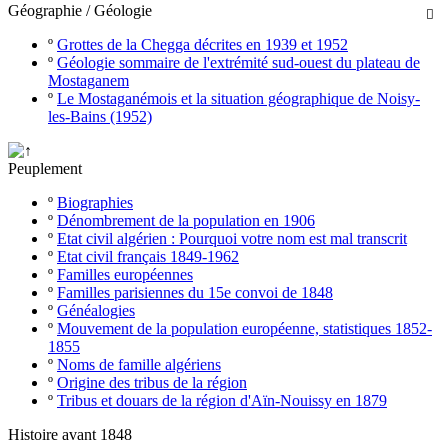
Géographie / Géologie

º
Grottes de la Chegga décrites en 1939 et 1952
º
Géologie sommaire de l'extrémité sud-ouest du plateau de
Mostaganem
º
Le Mostaganémois et la situation géographique de Noisy-
les-Bains (1952)
Peuplement
º
Biographies
º
Dénombrement de la population en 1906
º
Etat civil algérien : Pourquoi votre nom est mal transcrit
º
Etat civil français 1849-1962
º
Familles européennes
º
Familles parisiennes du 15e convoi de 1848
º
Généalogies
º
Mouvement de la population européenne, statistiques 1852-
1855
º
Noms de famille algériens
º
Origine des tribus de la région
º
Tribus et douars de la région d'Aïn-Nouissy en 1879
Histoire avant 1848