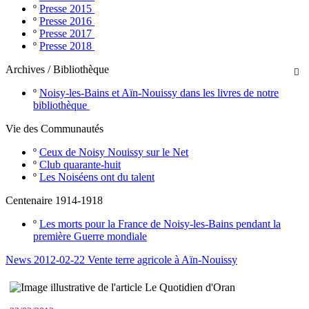
º
Presse 2015
º
Presse 2016
º
Presse 2017
º
Presse 2018
Archives / Bibliothèque

º
Noisy-les-Bains et Aïn-Nouissy dans les livres de notre
bibliothèque
Vie des Communautés
º
Ceux de Noisy Nouissy sur le Net
º
Club quarante-huit
º
Les Noiséens ont du talent
Centenaire 1914-1918
º
Les morts pour la France de Noisy-les-Bains pendant la
première Guerre mondiale
News 2012-02-22 Vente terre agricole à Aïn-Nouissy