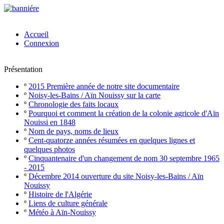
Accueil
Connexion
Présentation
º
2015 Première année de notre site documentaire
º
Noisy-les-Bains / Aïn Nouissy sur la carte
º
Chronologie des faits locaux
º
Pourquoi et comment la création de la colonie agricole d'Aïn
Nouissi en 1848
º
Nom de pays, noms de lieux
º
Cent-quatorze années résumées en quelques lignes et
quelques photos
º
Cinquantenaire d'un changement de nom 30 septembre 1965
- 2015
º
Décembre 2014 ouverture du site Noisy-les-Bains / Aïn
Nouissy
º
Histoire de l'Algérie
º
Liens de culture générale
º
Météo à Aïn-Nouissy