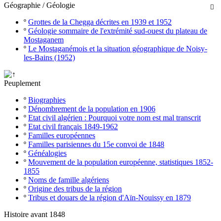
Géographie / Géologie

º
Grottes de la Chegga décrites en 1939 et 1952
º
Géologie sommaire de l'extrémité sud-ouest du plateau de
Mostaganem
º
Le Mostaganémois et la situation géographique de Noisy-
les-Bains (1952)
Peuplement
º
Biographies
º
Dénombrement de la population en 1906
º
Etat civil algérien : Pourquoi votre nom est mal transcrit
º
Etat civil français 1849-1962
º
Familles européennes
º
Familles parisiennes du 15e convoi de 1848
º
Généalogies
º
Mouvement de la population européenne, statistiques 1852-
1855
º
Noms de famille algériens
º
Origine des tribus de la région
º
Tribus et douars de la région d'Aïn-Nouissy en 1879
Histoire avant 1848