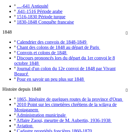
º
....-641 Antiquité
º
.641-1516 Période arabe
º
1516-1830 Période turque
º
1830-1848 Conquête française
1848

º
Calendrier des convois de 1848-1849
º
Chant des colons de 1848 au départ de Paris
º
Convois et colons de 1848
º
Discours prononcés lors du départ du 1er convoi le 8
octobre 1848
º
Journal d'un colon du 12e convoi de 1848 par Vivant
Beaucé
º
Pour en savoir un peu plus sur 1848
Histoire depuis 1848

º
1865, Itinéraire de quelques routes de la province d'Oran
º
2010 Point sur les cimetières chrétiens de la wilaya de
Mostaganem
º
Administration municipale
º
Affaire Zaoui, meurtre de M. Aubertin, 1936-1938
º
Aviation
º
Cadastre propriétés foncières 1860-1870