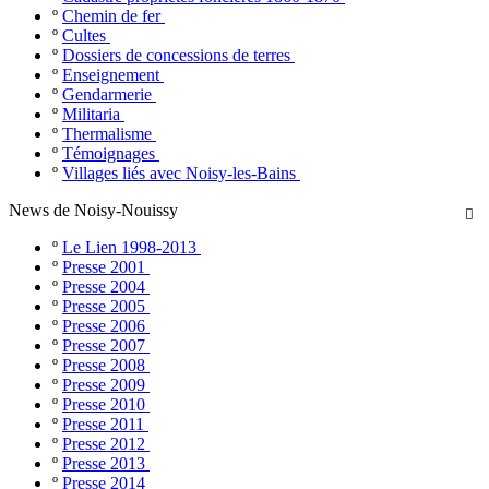
º
Chemin de fer
º
Cultes
º
Dossiers de concessions de terres
º
Enseignement
º
Gendarmerie
º
Militaria
º
Thermalisme
º
Témoignages
º
Villages liés avec Noisy-les-Bains
News de Noisy-Nouissy

º
Le Lien 1998-2013
º
Presse 2001
º
Presse 2004
º
Presse 2005
º
Presse 2006
º
Presse 2007
º
Presse 2008
º
Presse 2009
º
Presse 2010
º
Presse 2011
º
Presse 2012
º
Presse 2013
º
Presse 2014