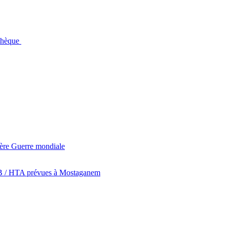
othèque
ière Guerre mondiale
TB / HTA prévues à Mostaganem