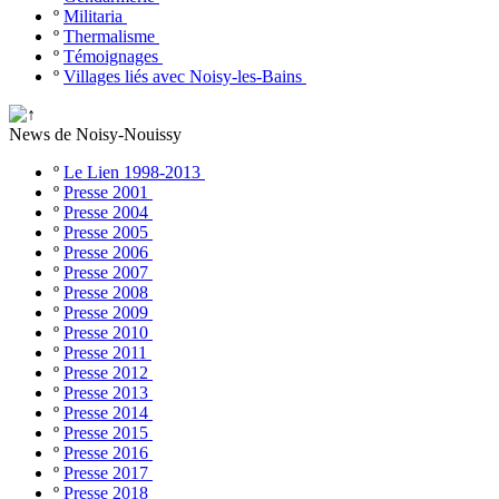
º
Militaria
º
Thermalisme
º
Témoignages
º
Villages liés avec Noisy-les-Bains
News de Noisy-Nouissy
º
Le Lien 1998-2013
º
Presse 2001
º
Presse 2004
º
Presse 2005
º
Presse 2006
º
Presse 2007
º
Presse 2008
º
Presse 2009
º
Presse 2010
º
Presse 2011
º
Presse 2012
º
Presse 2013
º
Presse 2014
º
Presse 2015
º
Presse 2016
º
Presse 2017
º
Presse 2018