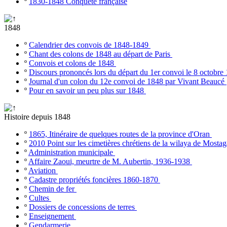
º
1830-1848 Conquête française
1848
º
Calendrier des convois de 1848-1849
º
Chant des colons de 1848 au départ de Paris
º
Convois et colons de 1848
º
Discours prononcés lors du départ du 1er convoi le 8 octobr
º
Journal d'un colon du 12e convoi de 1848 par Vivant Beaucé
º
Pour en savoir un peu plus sur 1848
Histoire depuis 1848
º
1865, Itinéraire de quelques routes de la province d'Oran
º
2010 Point sur les cimetières chrétiens de la wilaya de Most
º
Administration municipale
º
Affaire Zaoui, meurtre de M. Aubertin, 1936-1938
º
Aviation
º
Cadastre propriétés foncières 1860-1870
º
Chemin de fer
º
Cultes
º
Dossiers de concessions de terres
º
Enseignement
º
Gendarmerie