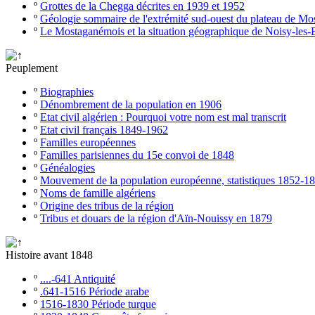
º
Grottes de la Chegga décrites en 1939 et 1952
º
Géologie sommaire de l'extrémité sud-ouest du plateau de M
º
Le Mostaganémois et la situation géographique de Noisy-les-
Peuplement
º
Biographies
º
Dénombrement de la population en 1906
º
Etat civil algérien : Pourquoi votre nom est mal transcrit
º
Etat civil français 1849-1962
º
Familles européennes
º
Familles parisiennes du 15e convoi de 1848
º
Généalogies
º
Mouvement de la population européenne, statistiques 1852-1
º
Noms de famille algériens
º
Origine des tribus de la région
º
Tribus et douars de la région d'Aïn-Nouissy en 1879
Histoire avant 1848
º
....-641 Antiquité
º
.641-1516 Période arabe
º
1516-1830 Période turque