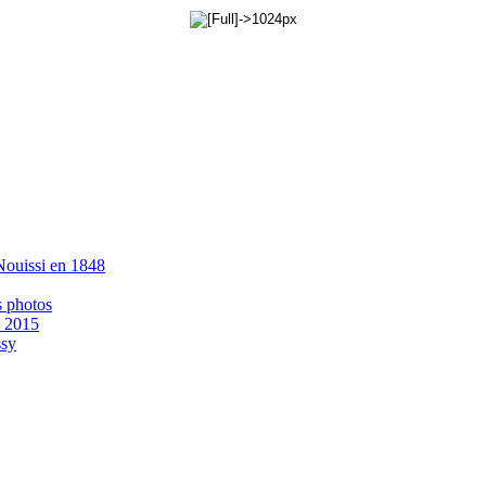
 Nouissi en 1848
s photos
- 2015
ssy