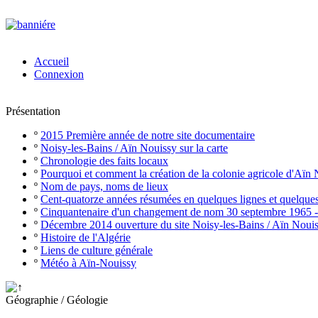
Accueil
Connexion
Présentation
º
2015 Première année de notre site documentaire
º
Noisy-les-Bains / Aïn Nouissy sur la carte
º
Chronologie des faits locaux
º
Pourquoi et comment la création de la colonie agricole d'Aïn
º
Nom de pays, noms de lieux
º
Cent-quatorze années résumées en quelques lignes et quelque
º
Cinquantenaire d'un changement de nom 30 septembre 1965 
º
Décembre 2014 ouverture du site Noisy-les-Bains / Aïn Noui
º
Histoire de l'Algérie
º
Liens de culture générale
º
Météo à Aïn-Nouissy
Géographie / Géologie