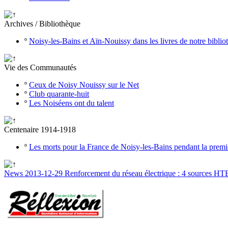
Archives / Bibliothèque
º
Noisy-les-Bains et Aïn-Nouissy dans les livres de notre bibli
Vie des Communautés
º
Ceux de Noisy Nouissy sur le Net
º
Club quarante-huit
º
Les Noiséens ont du talent
Centenaire 1914-1918
º
Les morts pour la France de Noisy-les-Bains pendant la prem
News 2013-12-29 Renforcement du réseau électrique : 4 sources H