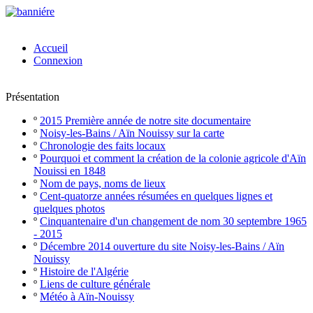
Accueil
Connexion
Présentation
º
2015 Première année de notre site documentaire
º
Noisy-les-Bains / Aïn Nouissy sur la carte
º
Chronologie des faits locaux
º
Pourquoi et comment la création de la colonie agricole d'Aïn
Nouissi en 1848
º
Nom de pays, noms de lieux
º
Cent-quatorze années résumées en quelques lignes et
quelques photos
º
Cinquantenaire d'un changement de nom 30 septembre 1965
- 2015
º
Décembre 2014 ouverture du site Noisy-les-Bains / Aïn
Nouissy
º
Histoire de l'Algérie
º
Liens de culture générale
º
Météo à Aïn-Nouissy