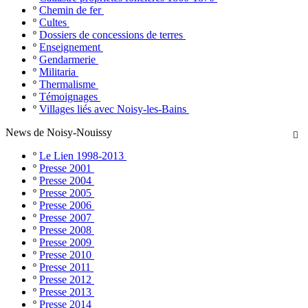
º
Chemin de fer
º
Cultes
º
Dossiers de concessions de terres
º
Enseignement
º
Gendarmerie
º
Militaria
º
Thermalisme
º
Témoignages
º
Villages liés avec Noisy-les-Bains
News de Noisy-Nouissy

º
Le Lien 1998-2013
º
Presse 2001
º
Presse 2004
º
Presse 2005
º
Presse 2006
º
Presse 2007
º
Presse 2008
º
Presse 2009
º
Presse 2010
º
Presse 2011
º
Presse 2012
º
Presse 2013
º
Presse 2014