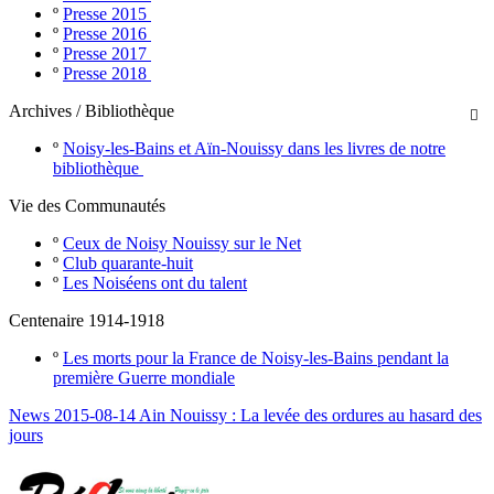
º
Presse 2015
º
Presse 2016
º
Presse 2017
º
Presse 2018
Archives / Bibliothèque

º
Noisy-les-Bains et Aïn-Nouissy dans les livres de notre
bibliothèque
Vie des Communautés
º
Ceux de Noisy Nouissy sur le Net
º
Club quarante-huit
º
Les Noiséens ont du talent
Centenaire 1914-1918
º
Les morts pour la France de Noisy-les-Bains pendant la
première Guerre mondiale
News 2015-08-14 Ain Nouissy : La levée des ordures au hasard des
jours