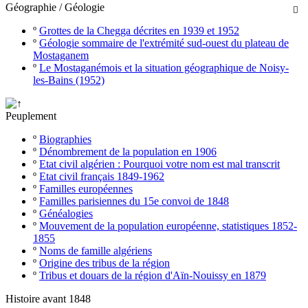
Géographie / Géologie

º
Grottes de la Chegga décrites en 1939 et 1952
º
Géologie sommaire de l'extrémité sud-ouest du plateau de
Mostaganem
º
Le Mostaganémois et la situation géographique de Noisy-
les-Bains (1952)
Peuplement
º
Biographies
º
Dénombrement de la population en 1906
º
Etat civil algérien : Pourquoi votre nom est mal transcrit
º
Etat civil français 1849-1962
º
Familles européennes
º
Familles parisiennes du 15e convoi de 1848
º
Généalogies
º
Mouvement de la population européenne, statistiques 1852-
1855
º
Noms de famille algériens
º
Origine des tribus de la région
º
Tribus et douars de la région d'Aïn-Nouissy en 1879
Histoire avant 1848