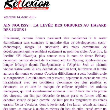
Vendredi 14 Août 2015
AIN NOUISSY : LA LEVÉE DES ORDURES AU HASARD
DES JOURS !
Finalement, certains douars paraissent être condamnés à le rester
éternellement sans connaitre le moindre élan de développement socio-
économique, malgré la succession des plans communaux de
développement qui ne semblent également ne point les cibler. A ce titre, la
localité d'El Hwaidjia, plus connue sous le nom de douar Belhadj,
dépendant territorialement de la commune d'Ain Nouissy, sombre dans sa
longue léthargie depuis l'indépendance d l’Algérie. Seul un chemin
vicinal réalisé voila 20 ans, dégradé de bout en bout, la traverse et la relie
au reste du monde et permet d'accéder difficilement a cette localité rurale
si marginalisée. Les 600 âmes qui y vivent, déplorent le cadre de vie très
insatisfaisant avec ses conditions d'existence des plus pénibles et
dénoncent en ce sens le manque de collecte régulière des ordures
ménagères, qui nuit abondamment au douar. Les 03 bacs mis à la portée
des citoyens, ont fini par déborder de toutes parts, et former déjà un
dépotoir squatté de jour comme de nuit par les rongeurs et les chiens
errants. Ce tas d'ordures, dont la levée tarde à se faire, soumis au hasard
des jours, se trouve à quelques mètres du lieu de culte, censé avoir un