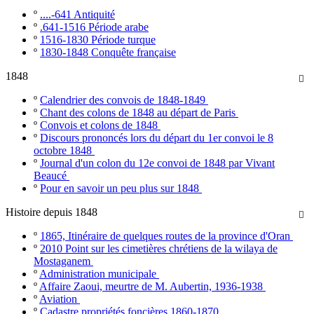
º
....-641 Antiquité
º
.641-1516 Période arabe
º
1516-1830 Période turque
º
1830-1848 Conquête française
1848

º
Calendrier des convois de 1848-1849
º
Chant des colons de 1848 au départ de Paris
º
Convois et colons de 1848
º
Discours prononcés lors du départ du 1er convoi le 8
octobre 1848
º
Journal d'un colon du 12e convoi de 1848 par Vivant
Beaucé
º
Pour en savoir un peu plus sur 1848
Histoire depuis 1848

º
1865, Itinéraire de quelques routes de la province d'Oran
º
2010 Point sur les cimetières chrétiens de la wilaya de
Mostaganem
º
Administration municipale
º
Affaire Zaoui, meurtre de M. Aubertin, 1936-1938
º
Aviation
º
Cadastre propriétés foncières 1860-1870