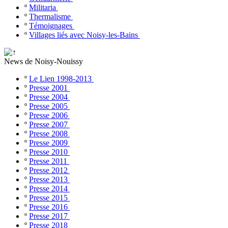
º
Militaria
º
Thermalisme
º
Témoignages
º
Villages liés avec Noisy-les-Bains
News de Noisy-Nouissy
º
Le Lien 1998-2013
º
Presse 2001
º
Presse 2004
º
Presse 2005
º
Presse 2006
º
Presse 2007
º
Presse 2008
º
Presse 2009
º
Presse 2010
º
Presse 2011
º
Presse 2012
º
Presse 2013
º
Presse 2014
º
Presse 2015
º
Presse 2016
º
Presse 2017
º
Presse 2018