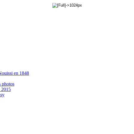
 Nouissi en 1848
s photos
- 2015
ssy