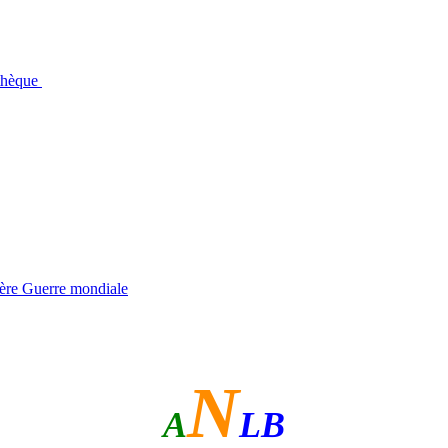
othèque
ière Guerre mondiale
N
A
LB