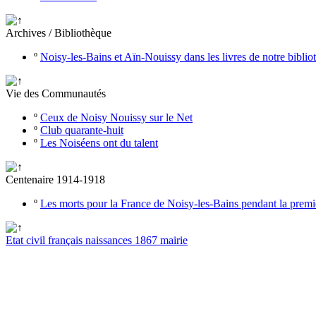
Archives / Bibliothèque
º
Noisy-les-Bains et Aïn-Nouissy dans les livres de notre bibli
Vie des Communautés
º
Ceux de Noisy Nouissy sur le Net
º
Club quarante-huit
º
Les Noiséens ont du talent
Centenaire 1914-1918
º
Les morts pour la France de Noisy-les-Bains pendant la prem
Etat civil français naissances 1867 mairie