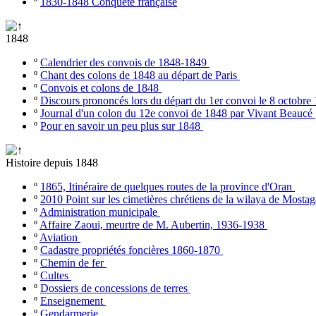
º
1830-1848 Conquête française
1848
º
Calendrier des convois de 1848-1849
º
Chant des colons de 1848 au départ de Paris
º
Convois et colons de 1848
º
Discours prononcés lors du départ du 1er convoi le 8 octobr
º
Journal d'un colon du 12e convoi de 1848 par Vivant Beaucé
º
Pour en savoir un peu plus sur 1848
Histoire depuis 1848
º
1865, Itinéraire de quelques routes de la province d'Oran
º
2010 Point sur les cimetières chrétiens de la wilaya de Most
º
Administration municipale
º
Affaire Zaoui, meurtre de M. Aubertin, 1936-1938
º
Aviation
º
Cadastre propriétés foncières 1860-1870
º
Chemin de fer
º
Cultes
º
Dossiers de concessions de terres
º
Enseignement
º
Gendarmerie