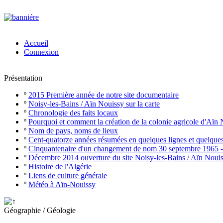
Accueil
Connexion
Présentation
º
2015 Première année de notre site documentaire
º
Noisy-les-Bains / Aïn Nouissy sur la carte
º
Chronologie des faits locaux
º
Pourquoi et comment la création de la colonie agricole d'Aïn
º
Nom de pays, noms de lieux
º
Cent-quatorze années résumées en quelques lignes et quelque
º
Cinquantenaire d'un changement de nom 30 septembre 1965 
º
Décembre 2014 ouverture du site Noisy-les-Bains / Aïn Noui
º
Histoire de l'Algérie
º
Liens de culture générale
º
Météo à Aïn-Nouissy
Géographie / Géologie