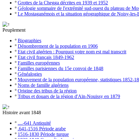
º
Grottes de la Chegga décrites en 1939 et 1952
º
Géologie sommaire de l'extrémité sud-ouest du plateau de M
º
Le Mostaganémois et la situation géographique de Noisy-les-
Peuplement
º
Biographies
º
Dénombrement de la population en 1906
º
Etat civil algérien : Pourquoi votre nom est mal transcrit
º
Etat civil français 1849-1962
º
Familles européennes
º
Familles parisiennes du 15e convoi de 1848
º
Généalogies
º
Mouvement de la population européenne, statistiques 1852-1
º
Noms de famille algériens
º
Origine des tribus de la région
º
Tribus et douars de la région d'Aïn-Nouissy en 1879
Histoire avant 1848
º
....-641 Antiquité
º
.641-1516 Période arabe
º
1516-1830 Période turque