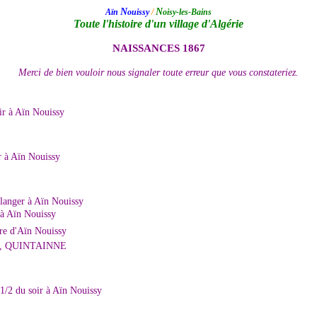
N
N
Aïn
ouissy
/
oisy-les-Bains
Toute l'histoire d'un village d'Algérie
NAISSANCES 1867
Merci de bien vouloir nous signaler toute erreur que vous constateriez.
oir à Aïn Nouissy
r à Aïn Nouissy
anger à Aïn Nouissy
à Aïn Nouissy
e d'Aïn Nouissy
, QUINTAINNE
1/2 du soir à Aïn Nouissy