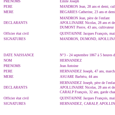
PRENOMS
Emile Joseph
PERE
MANDRON Jean, 28 ans et demi, culti
MERE
BEGARIES Catherine, 23 ans et dem
MANDRON Jean, père de l'enfant
DECLARANTS
APOLLINAIRE Nicolas, 28 ans et demi
DUMONT Pierre, 43 ans, cultivateur 
Officier état civil
QUINTAINNE Jacques François, mair
SIGNATURES
MANDRON, DUMOND, APOLLINA
DATE NAISSANCE
N°3 - 24 septembre 1867 à 5 heures 
NOM
HERNANDEZ
PRENOMS
Jean Antoine
PERE
HERNANDEZ Joseph, 47 ans, marchand
MERE
ASUARE Barbéra, 44 ans
HERNANDEZ Joseph, père de l'enfa
DECLARANTS
APOLLINAIRE Nicolas, 28 ans et demi
CARALP François, 32 ans, garde cha
Officier état civil
QUINTAINNE Jacques François, mair
SIGNATURES
HERNANDEZ, CARALP, APOLLIN