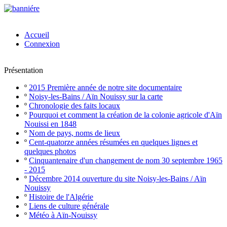
Accueil
Connexion
Présentation
º
2015 Première année de notre site documentaire
º
Noisy-les-Bains / Aïn Nouissy sur la carte
º
Chronologie des faits locaux
º
Pourquoi et comment la création de la colonie agricole d'Aïn
Nouissi en 1848
º
Nom de pays, noms de lieux
º
Cent-quatorze années résumées en quelques lignes et
quelques photos
º
Cinquantenaire d'un changement de nom 30 septembre 1965
- 2015
º
Décembre 2014 ouverture du site Noisy-les-Bains / Aïn
Nouissy
º
Histoire de l'Algérie
º
Liens de culture générale
º
Météo à Aïn-Nouissy