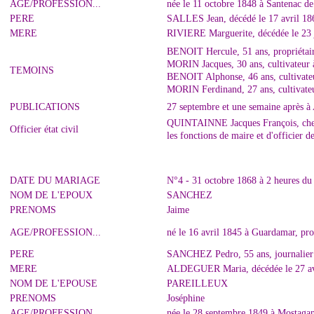
AGE/PROFESSION...
née le 11 octobre 1848 à Santenac de
PERE
SALLES Jean, décédé le 17 avril 18
MERE
RIVIERE Marguerite, décédée le 23 
BENOIT Hercule, 51 ans, propriétair
MORIN Jacques, 30 ans, cultivateur 
TEMOINS
BENOIT Alphonse, 46 ans, cultivateu
MORIN Ferdinand, 27 ans, cultivateu
PUBLICATIONS
27 septembre et une semaine après à
QUINTAINNE Jacques François, cheva
Officier état civil
les fonctions de maire et d'officier 
DATE DU MARIAGE
N°4 - 31 octobre 1868 à 2 heures du 
NOM DE L'EPOUX
SANCHEZ
PRENOMS
Jaime
AGE/PROFESSION...
né le 16 avril 1845 à Guardamar, pro
PERE
SANCHEZ Pedro, 55 ans, journalie
MERE
ALDEGUER Maria, décédée le 27 av
NOM DE L'EPOUSE
PAREILLEUX
PRENOMS
Joséphine
AGE/PROFESSION...
née le 28 septembre 1849 à Mostag