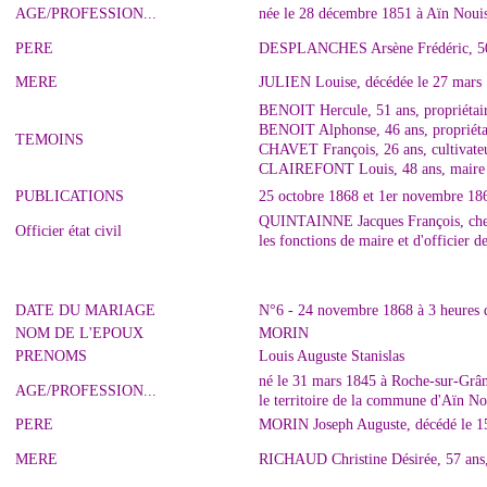
AGE/PROFESSION...
née le 28 décembre 1851 à Aïn Nouis
PERE
DESPLANCHES Arsène Frédéric, 50 an
MERE
JULIEN Louise, décédée le 27 mars 
BENOIT Hercule, 51 ans, propriétair
BENOIT Alphonse, 46 ans, propriétai
TEMOINS
CHAVET François, 26 ans, cultivateu
CLAIREFONT Louis, 48 ans, maire d
PUBLICATIONS
25 octobre 1868 et 1er novembre 18
QUINTAINNE Jacques François, cheva
Officier état civil
les fonctions de maire et d'officier 
DATE DU MARIAGE
N°6 - 24 novembre 1868 à 3 heures d
NOM DE L'EPOUX
MORIN
PRENOMS
Louis Auguste Stanislas
né le 31 mars 1845 à Roche-sur-Grân
AGE/PROFESSION...
le territoire de la commune d'Aïn No
PERE
MORIN Joseph Auguste, décédé le 15 
MERE
RICHAUD Christine Désirée, 57 ans, 