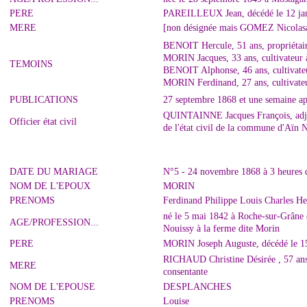
PERE
PAREILLEUX Jean, décédé le 12 jan
MERE
[non désignée mais GOMEZ Nicolas
BENOIT Hercule, 51 ans, propriétair
MORIN Jacques, 33 ans, cultivateur 
TEMOINS
BENOIT Alphonse, 46 ans, cultivateu
MORIN Ferdinand, 27 ans, cultivateu
PUBLICATIONS
27 septembre 1868 et une semaine ap
QUINTAINNE Jacques François, adjoin
Officier état civil
de l'état civil de la commune d'Aïn 
DATE DU MARIAGE
N°5 - 24 novembre 1868 à 3 heures d
NOM DE L'EPOUX
MORIN
PRENOMS
Ferdinand Philippe Louis Charles He
né le 5 mai 1842 à Roche-sur-Grâne (
AGE/PROFESSION...
Nouissy à la ferme dite Morin
PERE
MORIN Joseph Auguste, décédé le 15 
RICHAUD Christine Désirée , 57 ans, 
MERE
consentante
NOM DE L'EPOUSE
DESPLANCHES
PRENOMS
Louise