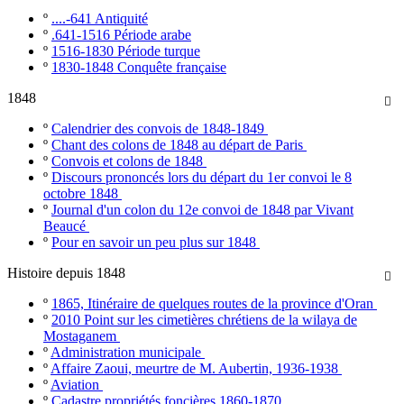
º
....-641 Antiquité
º
.641-1516 Période arabe
º
1516-1830 Période turque
º
1830-1848 Conquête française
1848

º
Calendrier des convois de 1848-1849
º
Chant des colons de 1848 au départ de Paris
º
Convois et colons de 1848
º
Discours prononcés lors du départ du 1er convoi le 8
octobre 1848
º
Journal d'un colon du 12e convoi de 1848 par Vivant
Beaucé
º
Pour en savoir un peu plus sur 1848
Histoire depuis 1848

º
1865, Itinéraire de quelques routes de la province d'Oran
º
2010 Point sur les cimetières chrétiens de la wilaya de
Mostaganem
º
Administration municipale
º
Affaire Zaoui, meurtre de M. Aubertin, 1936-1938
º
Aviation
º
Cadastre propriétés foncières 1860-1870