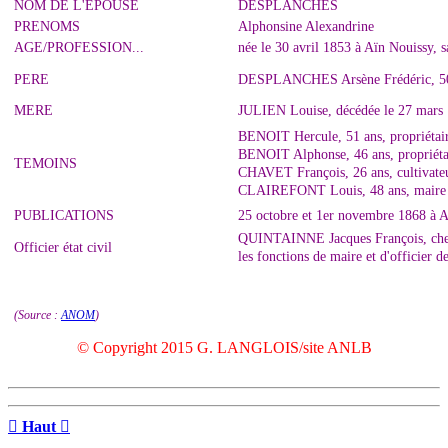
NOM DE L'EPOUSE
DESPLANCHES
PRENOMS
Alphonsine Alexandrine
AGE/PROFESSION...
née le 30 avril 1853 à Aïn Nouissy, s
PERE
DESPLANCHES Arsène Frédéric, 50 an
MERE
JULIEN Louise, décédée le 27 mars 
BENOIT Hercule, 51 ans, propriétair
BENOIT Alphonse, 46 ans, propriétai
TEMOINS
CHAVET François, 26 ans, cultivateu
CLAIREFONT Louis, 48 ans, maire d
PUBLICATIONS
25 octobre et 1er novembre 1868 à 
QUINTAINNE Jacques François, cheva
Officier état civil
les fonctions de maire et d'officier 
(Source :
ANOM
)
© Copyright 2015 G. LANGLOIS/site ANLB

Haut
