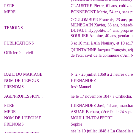
PERE
CLAUSTRE Pierre, 61 ans, cultivate
MERE
BONNEFONT Marie, 54 ans, sans pr
COULOMBIER François, 23 ans, prop
MENEGAIN Xavier, 38 ans, brigadier
TEMOINS
DUFAUT Hyppolite, 34 ans, propriét
SOULIER Antoine, 40 ans, gendarme
PUBLICATIONS
3 et 10 mai à Aïn Nouissy, et 10 et1
QUINTAINNE Jacques François, adjoin
Officier état civil
de l'état civil de la commune d'Aïn 
DATE DU MARIAGE
N°2 - 25 juillet 1868 à 2 heures du s
NOM DE L'EPOUX
HERNANDEZ
PRENOMS
José Manuel
AGE/PROFESSION...
né le 17 novembre 1847 à Orihucha, 
PERE
HERNANDEZ José, 48 ans, marchand 
MERE
ASUAR Barbara, décédée le 24 sept
NOM DE L'EPOUSE
MOULLIN-TRAFFORT
PRENOMS
Sophie
née le 19 juillet 1848 à La Chapelle