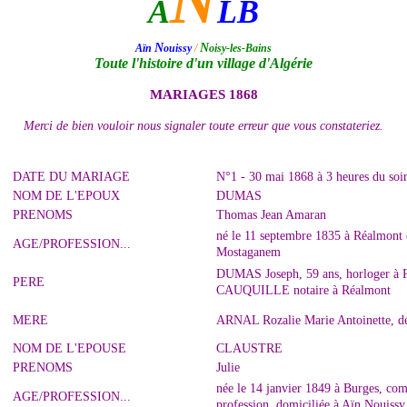
N
A
LB
N
N
Aïn
ouissy
/
oisy-les-Bains
Toute l'histoire d'un village d'Algérie
MARIAGES 1868
Merci de bien vouloir nous signaler toute erreur que vous constateriez.
DATE DU MARIAGE
N°1 - 30 mai 1868 à 3 heures du soi
NOM DE L'EPOUX
DUMAS
PRENOMS
Thomas Jean Amaran
né le 11 septembre 1835 à Réalmont 
AGE/PROFESSION...
Mostaganem
DUMAS Joseph, 59 ans, horloger à R
PERE
CAUQUILLE notaire à Réalmont
MERE
ARNAL Rozalie Marie Antoinette, dé
NOM DE L'EPOUSE
CLAUSTRE
PRENOMS
Julie
née le 14 janvier 1849 à Burges, co
AGE/PROFESSION...
profession, domiciliée à Aïn Nouissy