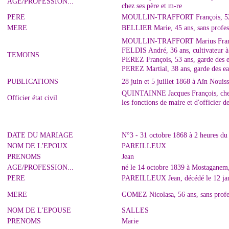
AGE/PROFESSION...
chez ses père et m-re
PERE
MOULLIN-TRAFFORT François, 52 an
MERE
BELLIER Marie, 45 ans, sans professi
MOULLIN-TRAFFORT Marius François
FELDIS André, 36 ans, cultivateur à
TEMOINS
PEREZ François, 53 ans, garde des 
PEREZ Martial, 38 ans, garde des e
PUBLICATIONS
28 juin et 5 juillet 1868 à Aïn Nouis
QUINTAINNE Jacques François, cheva
Officier état civil
les fonctions de maire et d'officier 
DATE DU MARIAGE
N°3 - 31 octobre 1868 à 2 heures du 
NOM DE L'EPOUX
PAREILLEUX
PRENOMS
Jean
AGE/PROFESSION...
né le 14 octobre 1839 à Mostaganem,
PERE
PAREILLEUX Jean, décédé le 12 jan
MERE
GOMEZ Nicolasa, 56 ans, sans profess
NOM DE L'EPOUSE
SALLES
PRENOMS
Marie