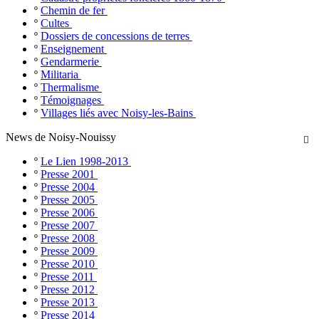
º
Chemin de fer
º
Cultes
º
Dossiers de concessions de terres
º
Enseignement
º
Gendarmerie
º
Militaria
º
Thermalisme
º
Témoignages
º
Villages liés avec Noisy-les-Bains
News de Noisy-Nouissy

º
Le Lien 1998-2013
º
Presse 2001
º
Presse 2004
º
Presse 2005
º
Presse 2006
º
Presse 2007
º
Presse 2008
º
Presse 2009
º
Presse 2010
º
Presse 2011
º
Presse 2012
º
Presse 2013
º
Presse 2014