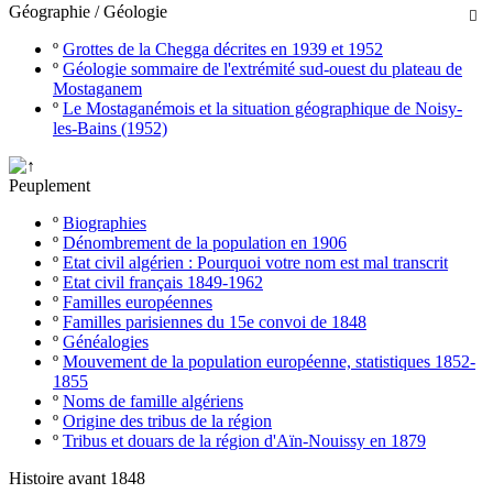
Géographie / Géologie

º
Grottes de la Chegga décrites en 1939 et 1952
º
Géologie sommaire de l'extrémité sud-ouest du plateau de
Mostaganem
º
Le Mostaganémois et la situation géographique de Noisy-
les-Bains (1952)
Peuplement
º
Biographies
º
Dénombrement de la population en 1906
º
Etat civil algérien : Pourquoi votre nom est mal transcrit
º
Etat civil français 1849-1962
º
Familles européennes
º
Familles parisiennes du 15e convoi de 1848
º
Généalogies
º
Mouvement de la population européenne, statistiques 1852-
1855
º
Noms de famille algériens
º
Origine des tribus de la région
º
Tribus et douars de la région d'Aïn-Nouissy en 1879
Histoire avant 1848