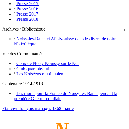
º
Presse 2015
º
Presse 2016
º
Presse 2017
º
Presse 2018
Archives / Bibliothèque

º
Noisy-les-Bains et Aïn-Nouissy dans les livres de notre
bibliothèque
Vie des Communautés
º
Ceux de Noisy Nouissy sur le Net
º
Club quarante-huit
º
Les Noiséens ont du talent
Centenaire 1914-1918
º
Les morts pour la France de Noisy-les-Bains pendant la
première Guerre mondiale
Etat civil français mariages 1868 mairie