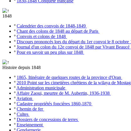
º
1830-1848 Conquête française
1848
º
Calendrier des convois de 1848-1849
º
Chant des colons de 1848 au départ de Paris
º
Convois et colons de 1848
º
Discours prononcés lors du départ du 1er convoi le 8 octobr
º
Journal d'un colon du 12e convoi de 1848 par Vivant Beaucé
º
Pour en savoir un peu plus sur 1848
Histoire depuis 1848
º
1865, Itinéraire de quelques routes de la province d'Oran
º
2010 Point sur les cimetières chrétiens de la wilaya de Most
º
Administration municipale
º
Affaire Zaoui, meurtre de M. Aubertin, 1936-1938
º
Aviation
º
Cadastre propriétés foncières 1860-1870
º
Chemin de fer
º
Cultes
º
Dossiers de concessions de terres
º
Enseignement
º
Gendarmerie