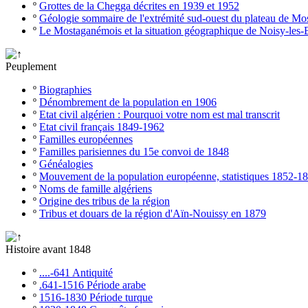
º
Grottes de la Chegga décrites en 1939 et 1952
º
Géologie sommaire de l'extrémité sud-ouest du plateau de M
º
Le Mostaganémois et la situation géographique de Noisy-les-
Peuplement
º
Biographies
º
Dénombrement de la population en 1906
º
Etat civil algérien : Pourquoi votre nom est mal transcrit
º
Etat civil français 1849-1962
º
Familles européennes
º
Familles parisiennes du 15e convoi de 1848
º
Généalogies
º
Mouvement de la population européenne, statistiques 1852-1
º
Noms de famille algériens
º
Origine des tribus de la région
º
Tribus et douars de la région d'Aïn-Nouissy en 1879
Histoire avant 1848
º
....-641 Antiquité
º
.641-1516 Période arabe
º
1516-1830 Période turque