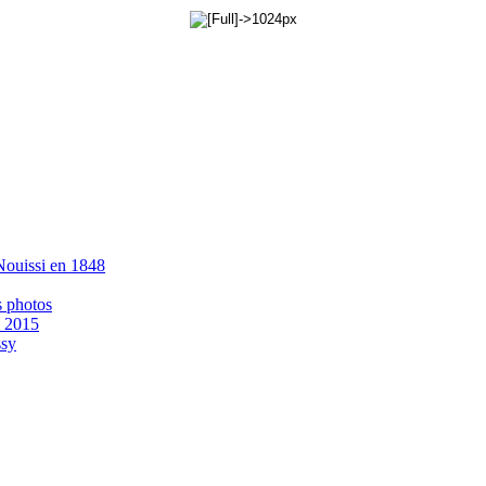
 Nouissi en 1848
s photos
- 2015
ssy