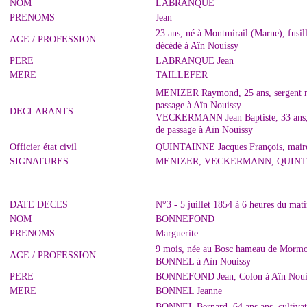
NOM
LABRANQUE
PRENOMS
Jean
23 ans, né à Montmirail (Marne), fusil
AGE / PROFESSION
décédé à Aïn Nouissy
PERE
LABRANQUE Jean
MERE
TAILLEFER
MENIZER Raymond, 25 ans, sergent maj
passage à Aïn Nouissy
DECLARANTS
VECKERMANN Jean Baptiste, 33 ans, se
de passage à Aïn Nouissy
Officier état civil
QUINTAINNE Jacques François, maire
SIGNATURES
MENIZER, VECKERMANN, QUIN
DATE DECES
N°3 - 5 juillet 1854 à 6 heures du mat
NOM
BONNEFOND
PRENOMS
Marguerite
9 mois, née au Bosc hameau de Mormor
AGE / PROFESSION
BONNEL à Aïn Nouissy
PERE
BONNEFOND Jean, Colon à Aïn Nouis
MERE
BONNEL Jeanne
BONNEL Bernard, 64 ans ans, cultivate