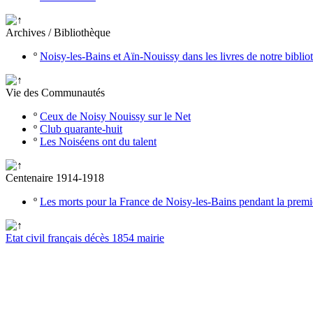
Archives / Bibliothèque
º
Noisy-les-Bains et Aïn-Nouissy dans les livres de notre bibli
Vie des Communautés
º
Ceux de Noisy Nouissy sur le Net
º
Club quarante-huit
º
Les Noiséens ont du talent
Centenaire 1914-1918
º
Les morts pour la France de Noisy-les-Bains pendant la prem
Etat civil français décès 1854 mairie