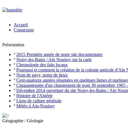
Accueil
Connexion
Présentation
º
2015 Première année de notre site documentaire
º
Noisy-les-Bains / Aïn Nouissy sur la carte
º
Chronologie des faits locaux
º
Pourquoi et comment la création de la colonie agricole d'Aïn
º
Nom de pays, noms de lieux
º
Cent-quatorze années résumées en quelques lignes et quelque
º
Cinquantenaire d'un changement de nom 30 septembre 1965 
º
Décembre 2014 ouverture du site Noisy-les-Bains / Aïn Noui
º
Histoire de l'Algérie
º
Liens de culture générale
º
Météo à Aïn-Nouissy
Géographie / Géologie