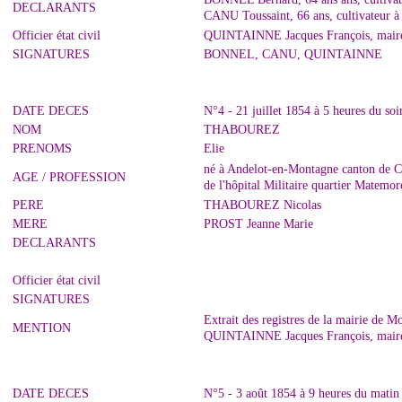
DECLARANTS
CANU Toussaint, 66 ans, cultivateur à
Officier état civil
QUINTAINNE Jacques François, maire
SIGNATURES
BONNEL, CANU, QUINTAINNE
DATE DECES
N°4 - 21 juillet 1854 à 5 heures du so
NOM
THABOUREZ
PRENOMS
Elie
né à Andelot-en-Montagne canton de Ch
AGE / PROFESSION
de l'hôpital Militaire quartier Matem
PERE
THABOUREZ Nicolas
MERE
PROST Jeanne Marie
DECLARANTS
Officier état civil
SIGNATURES
Extrait des registres de la mairie de M
MENTION
QUINTAINNE Jacques François, mair
DATE DECES
N°5 - 3 août 1854 à 9 heures du matin