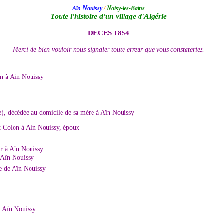
N
N
Aïn
ouissy
/
oisy-les-Bains
Toute l'histoire d'un village d'Algérie
DECES 1854
Merci de bien vouloir nous signaler toute erreur que vous constateriez.
in à Aïn Nouissy
he), décédée au domicile de sa mère à Aïn Nouissy
Colon à Aïn Nouissy, époux
ur à Aïn Nouissy
 Aïn Nouissy
 de Aïn Nouissy
à Aïn Nouissy