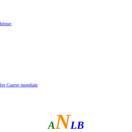
othèque
ière Guerre mondiale
N
A
LB