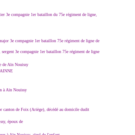
lier 3e compagnie 1er bataillon du 75e régiment de ligne,
or 3e compagnie 1er bataillon 75e régiment de ligne de
rgent 3e compagnie 1er bataillon 75e régiment de ligne
 de Aïn Nouissy
TAINNE
in à Aïn Nouissy
 canton de Foix (Ariège), décédé au domicile dudit
sy, époux de
ur à Aïn Nouissy, aïeul de l'enfant