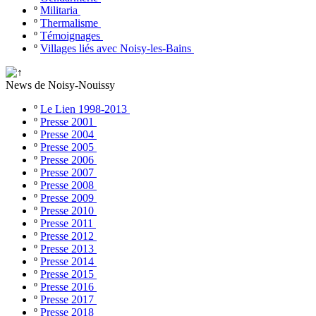
º
Militaria
º
Thermalisme
º
Témoignages
º
Villages liés avec Noisy-les-Bains
News de Noisy-Nouissy
º
Le Lien 1998-2013
º
Presse 2001
º
Presse 2004
º
Presse 2005
º
Presse 2006
º
Presse 2007
º
Presse 2008
º
Presse 2009
º
Presse 2010
º
Presse 2011
º
Presse 2012
º
Presse 2013
º
Presse 2014
º
Presse 2015
º
Presse 2016
º
Presse 2017
º
Presse 2018