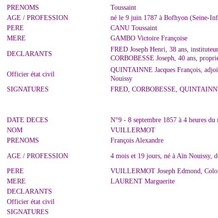
PRENOMS
Toussaint
AGE / PROFESSION
né le 9 juin 1787 à Bofhyon (Seine-Inf
PERE
CANU Toussaint
MERE
GAMBO Victoire Françoise
FRED Joseph Henri, 38 ans, instituteu
DECLARANTS
CORBOBESSE Joseph, 40 ans, propriét
QUINTAINNE Jacques François, adjoint 
Officier état civil
Nouissy
SIGNATURES
FRED, CORBOBESSE, QUINTAINN
DATE DECES
N°9 - 8 septembre 1857 à 4 heures du
NOM
VUILLERMOT
PRENOMS
François Alexandre
AGE / PROFESSION
4 mois et 19 jours, né à Aïn Nouissy, 
PERE
VUILLERMOT Joseph Edmond, Colon à
MERE
LAURENT Marguerite
DECLARANTS
Officier état civil
SIGNATURES