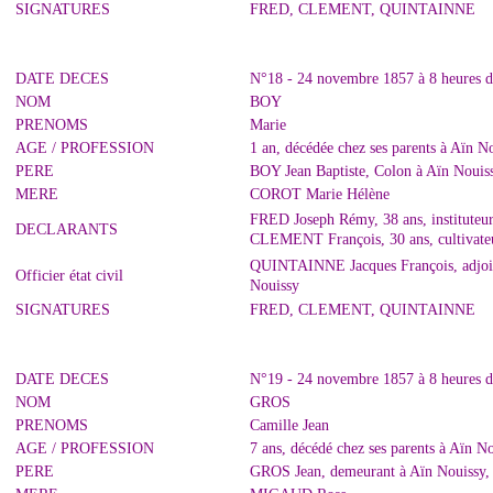
SIGNATURES
FRED, CLEMENT, QUINTAINNE
DATE DECES
N°18 - 24 novembre 1857 à 8 heures d
NOM
BOY
PRENOMS
Marie
AGE / PROFESSION
1 an, décédée chez ses parents à Aïn N
PERE
BOY Jean Baptiste, Colon à Aïn Nouis
MERE
COROT Marie Hélène
FRED Joseph Rémy, 38 ans, instituteur
DECLARANTS
CLEMENT François, 30 ans, cultivateu
QUINTAINNE Jacques François, adjoint 
Officier état civil
Nouissy
SIGNATURES
FRED, CLEMENT, QUINTAINNE
DATE DECES
N°19 - 24 novembre 1857 à 8 heures d
NOM
GROS
PRENOMS
Camille Jean
AGE / PROFESSION
7 ans, décédé chez ses parents à Aïn N
PERE
GROS Jean, demeurant à Aïn Nouissy,