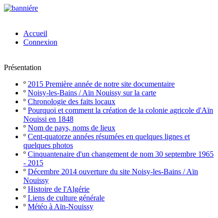
Accueil
Connexion
Présentation
º
2015 Première année de notre site documentaire
º
Noisy-les-Bains / Aïn Nouissy sur la carte
º
Chronologie des faits locaux
º
Pourquoi et comment la création de la colonie agricole d'Aïn
Nouissi en 1848
º
Nom de pays, noms de lieux
º
Cent-quatorze années résumées en quelques lignes et
quelques photos
º
Cinquantenaire d'un changement de nom 30 septembre 1965
- 2015
º
Décembre 2014 ouverture du site Noisy-les-Bains / Aïn
Nouissy
º
Histoire de l'Algérie
º
Liens de culture générale
º
Météo à Aïn-Nouissy