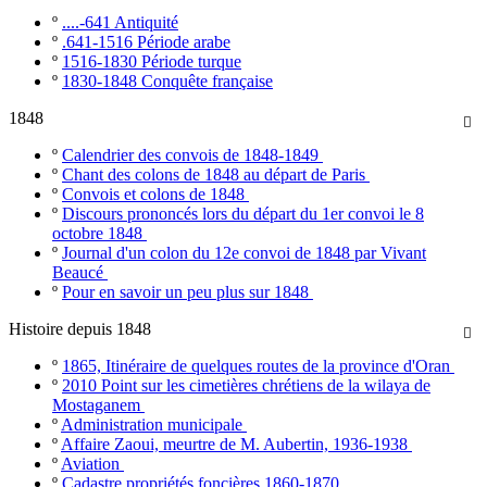
º
....-641 Antiquité
º
.641-1516 Période arabe
º
1516-1830 Période turque
º
1830-1848 Conquête française
1848

º
Calendrier des convois de 1848-1849
º
Chant des colons de 1848 au départ de Paris
º
Convois et colons de 1848
º
Discours prononcés lors du départ du 1er convoi le 8
octobre 1848
º
Journal d'un colon du 12e convoi de 1848 par Vivant
Beaucé
º
Pour en savoir un peu plus sur 1848
Histoire depuis 1848

º
1865, Itinéraire de quelques routes de la province d'Oran
º
2010 Point sur les cimetières chrétiens de la wilaya de
Mostaganem
º
Administration municipale
º
Affaire Zaoui, meurtre de M. Aubertin, 1936-1938
º
Aviation
º
Cadastre propriétés foncières 1860-1870