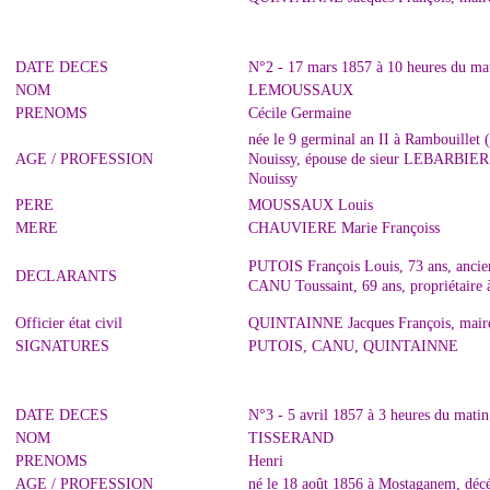
DATE DECES
N°2 - 17 mars 1857 à 10 heures du ma
NOM
LEMOUSSAUX
PRENOMS
Cécile Germaine
née le 9 germinal an II à Rambouillet 
AGE / PROFESSION
Nouissy, épouse de sieur LEBARBIER T
Nouissy
PERE
MOUSSAUX Louis
MERE
CHAUVIERE Marie Françoiss
PUTOIS François Louis, 73 ans, ancien 
DECLARANTS
CANU Toussaint, 69 ans, propriétaire 
Officier état civil
QUINTAINNE Jacques François, maire
SIGNATURES
PUTOIS, CANU, QUINTAINNE
DATE DECES
N°3 - 5 avril 1857 à 3 heures du mati
NOM
TISSERAND
PRENOMS
Henri
AGE / PROFESSION
né le 18 août 1856 à Mostaganem, décé