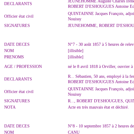
JEUNEHOMME Auguste Charles Irénée, 
DECLARANTS
ROBERT D'ESHOUGUES Antoine Edouar
QUINTAINNE Jacques François, adjoint 
Officier état civil
Nouissy
SIGNATURES
JEUNEHOMME, ROBERT D'ESHOU
DATE DECES
N°7 - 30 août 1857 à 5 heures de rele
NOM
[illisible]
PRENOMS
[illisible]
AGE / PROFESSION
né le 8 avril 1818 à Orviller, ouvrier 
R... Sébastien, 50 ans, employé à la f
DECLARANTS
ROBERT D'ESHOUGUES Antoine Edouar
QUINTAINNE Jacques François, adjoint 
Officier état civil
Nouissy
SIGNATURES
R..., ROBERT D'ESHOUGUES, QU
NOTA
Acte en très mauvais état et déchiré.
DATE DECES
N°8 - 10 septembre 1857 à 2 heures de
NOM
CANU