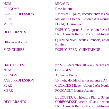
NOM
MIGAUD
PRENOMS
Rose Juliette
AGE / PROFESSION
1 mois et 19 jours, décédée chez ses p
PERE
MIGAUD Etienne, Colon à Aïn Nouiss
MERE
POINÇOT Analine
DUPUY Auguste, 31 ans, colon à Aïn 
DECLARANTS
FRED Joseph Rémy, 38 ans, instituteur
QUINTAINNE Jacques François, adjoint 
Officier état civil
Nouissy
SIGNATURES
DUPUY, FRED, QUINTAINNE
DATE DECES
N°22 - 6 décembre 1857 à 2 heures ap
NOM
GEORGES
PRENOMS
Alphonse Pierre
AGE / PROFESSION
10 mois, décédé chez ses parents à Aïn
PERE
GEORGES Michel, Colon à Aïn Nouiss
MERE
FOUCAULT Louise Jeanne
LECOUTEUX Théodore Pierre, 37 ans, 
DECLARANTS
CORBOBESSE Joseph, 40 ans, demeura
FRED Joseph Rémy, 38 ans, instituteur