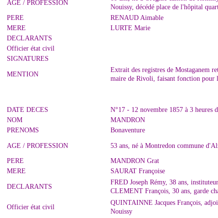
AGE / PROFESSION
Nouissy, décédé place de l'hôpital qu
PERE
RENAUD Aimable
MERE
LURTE Marie
DECLARANTS
Officier état civil
SIGNATURES
Extrait des registres de Mostaganem r
MENTION
maire de Rivoli, faisant fonction pour
DATE DECES
N°17 - 12 novembre 1857 à 3 heures d
NOM
MANDRON
PRENOMS
Bonaventure
AGE / PROFESSION
53 ans, né à Montredon commune d'Alz
PERE
MANDRON Grat
MERE
SAURAT Françoise
FRED Joseph Rémy, 38 ans, instituteur
DECLARANTS
CLEMENT François, 30 ans, garde cham
QUINTAINNE Jacques François, adjoint 
Officier état civil
Nouissy