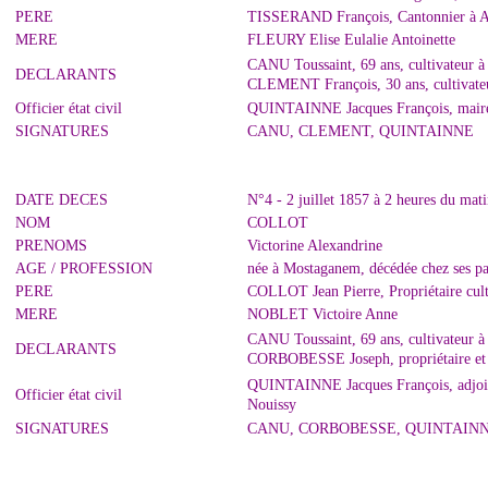
PERE
TISSERAND François, Cantonnier à A
MERE
FLEURY Elise Eulalie Antoinette
CANU Toussaint, 69 ans, cultivateur à
DECLARANTS
CLEMENT François, 30 ans, cultivate
Officier état civil
QUINTAINNE Jacques François, maire
SIGNATURES
CANU, CLEMENT, QUINTAINNE
DATE DECES
N°4 - 2 juillet 1857 à 2 heures du mat
NOM
COLLOT
PRENOMS
Victorine Alexandrine
AGE / PROFESSION
née à Mostaganem, décédée chez ses pa
PERE
COLLOT Jean Pierre, Propriétaire cult
MERE
NOBLET Victoire Anne
CANU Toussaint, 69 ans, cultivateur à
DECLARANTS
CORBOBESSE Joseph, propriétaire et
QUINTAINNE Jacques François, adjoint 
Officier état civil
Nouissy
SIGNATURES
CANU, CORBOBESSE, QUINTAIN