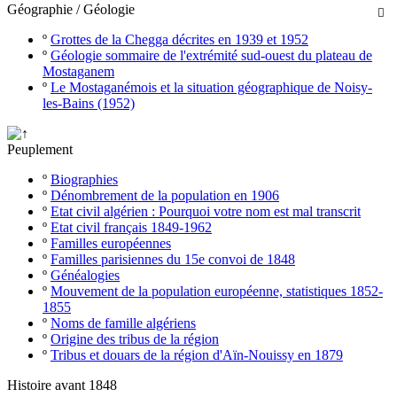
Géographie / Géologie

º
Grottes de la Chegga décrites en 1939 et 1952
º
Géologie sommaire de l'extrémité sud-ouest du plateau de
Mostaganem
º
Le Mostaganémois et la situation géographique de Noisy-
les-Bains (1952)
Peuplement
º
Biographies
º
Dénombrement de la population en 1906
º
Etat civil algérien : Pourquoi votre nom est mal transcrit
º
Etat civil français 1849-1962
º
Familles européennes
º
Familles parisiennes du 15e convoi de 1848
º
Généalogies
º
Mouvement de la population européenne, statistiques 1852-
1855
º
Noms de famille algériens
º
Origine des tribus de la région
º
Tribus et douars de la région d'Aïn-Nouissy en 1879
Histoire avant 1848