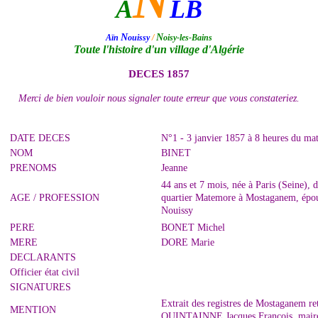
N
A
LB
N
N
Aïn
ouissy
/
oisy-les-Bains
Toute l'histoire d'un village d'Algérie
DECES 1857
Merci de bien vouloir nous signaler toute erreur que vous constateriez.
DATE DECES
N°1 - 3 janvier 1857 à 8 heures du m
NOM
BINET
PRENOMS
Jeanne
44 ans et 7 mois, née à Paris (Seine), 
AGE / PROFESSION
quartier Matemore à Mostaganem, épo
Nouissy
PERE
BONET Michel
MERE
DORE Marie
DECLARANTS
Officier état civil
SIGNATURES
Extrait des registres de Mostaganem ret
MENTION
QUINTAINNE Jacques François, mair