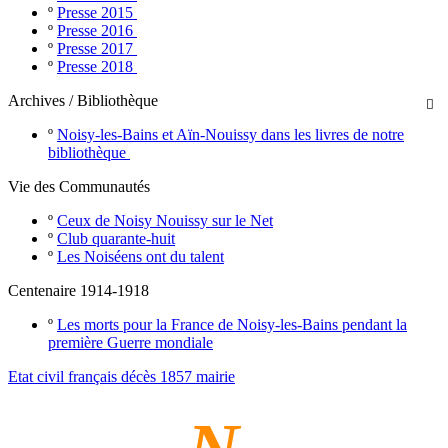
º
Presse 2015
º
Presse 2016
º
Presse 2017
º
Presse 2018
Archives / Bibliothèque

º
Noisy-les-Bains et Aïn-Nouissy dans les livres de notre
bibliothèque
Vie des Communautés
º
Ceux de Noisy Nouissy sur le Net
º
Club quarante-huit
º
Les Noiséens ont du talent
Centenaire 1914-1918
º
Les morts pour la France de Noisy-les-Bains pendant la
première Guerre mondiale
Etat civil français décès 1857 mairie