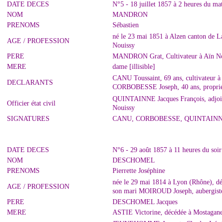
DATE DECES
N°5 - 18 juillet 1857 à 2 heures du ma
NOM
MANDRON
PRENOMS
Sébastien
né le 23 mai 1851 à Alzen canton de La
AGE / PROFESSION
Nouissy
PERE
MANDRON Grat, Cultivateur à Aïn No
MERE
dame [illisible]
CANU Toussaint, 69 ans, cultivateur à
DECLARANTS
CORBOBESSE Joseph, 40 ans, propriét
QUINTAINNE Jacques François, adjoint 
Officier état civil
Nouissy
SIGNATURES
CANU, CORBOBESSE, QUINTAIN
DATE DECES
N°6 - 29 août 1857 à 11 heures du soi
NOM
DESCHOMEL
PRENOMS
Pierrette Joséphine
née le 29 mai 1814 à Lyon (Rhône), déc
AGE / PROFESSION
son mari MOIROUD Joseph, aubergist
PERE
DESCHOMEL Jacques
MERE
ASTIE Victorine, décédée à Mostaga