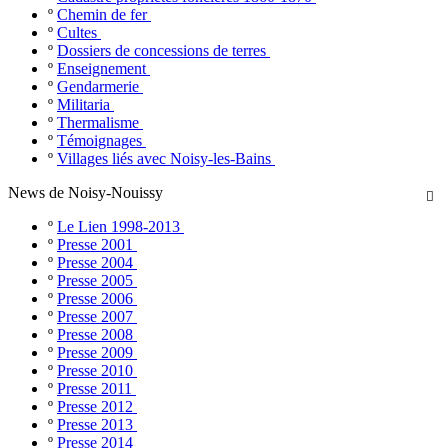
º
Chemin de fer
º
Cultes
º
Dossiers de concessions de terres
º
Enseignement
º
Gendarmerie
º
Militaria
º
Thermalisme
º
Témoignages
º
Villages liés avec Noisy-les-Bains
News de Noisy-Nouissy

º
Le Lien 1998-2013
º
Presse 2001
º
Presse 2004
º
Presse 2005
º
Presse 2006
º
Presse 2007
º
Presse 2008
º
Presse 2009
º
Presse 2010
º
Presse 2011
º
Presse 2012
º
Presse 2013
º
Presse 2014