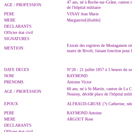
47 ans, né à Roche-sur-Grâne, canton 
AGE / PROFESSION
de l'hôpital militaire
PERE
VINAY Jean Marie
MERE
Marguerite[illisible]
DECLARANTS
Officier état civil
SIGNATURES
Extrait des registres de Mostaganem r
MENTION
maire de Rivoli, faisant fonction pour
DATE DECES
N°28 - 21 juillet 1857 à 3 heures du 
NOM
RAYMOND
PRENOMS
Antoine Victor
60 ans, né à St-Martin, canton de La C
AGE / PROFESSION
Nouissy, décédé place de l'hôpital mili
EPOUX
ALFRAUD-GRUSE (?) Catherine, née à 
PERE
RAYMOND Antoine
MERE
ARGOUT Rose
DECLARANTS
Officier état civil