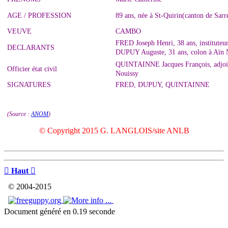
AGE / PROFESSION
89 ans, née à St-Quirin(canton de Sar
VEUVE
CAMBO
FRED Joseph Henri, 38 ans, instituteu
DECLARANTS
DUPUY Auguste, 31 ans, colon à Aïn 
QUINTAINNE Jacques François, adjoint 
Officier état civil
Nouissy
SIGNATURES
FRED, DUPUY, QUINTAINNE
(Source :
ANOM
)
© Copyright 2015 G. LANGLOIS/site ANLB

Haut

© 2004-2015
Document généré en 0.19 seconde