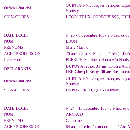
QUINTAINNE Jacques François, adjoint 
Officier état civil
Nouissy
SIGNATURES
LECOUTEUX, CORBOBESSE, FRE
DATE DECES
N°23 - 9 décembre 1857 à 3 heures du 
NOM
BRUN
PRENOMS
Marie Marthe
AGE / PROFESSION
26 ans, née à St-Marcelin (Isère), déc
Epouse de
PERRIER Antoine, colon à Aïn Nouis
DUPUY Auguste, 31 ans, colon à Aïn 
DECLARANTS
FRED Joseph Rémy, 38 ans, instituteur
QUINTAINNE Jacques François, adjoint 
Officier état civil
Nouissy
SIGNATURES
DYPUY, FRED, QUINTAINNE
DATE DECES
N°24 - 13 décembre 1857 à 9 heures du
NOM
ARNAUD
PRENOMS
Catherine
AGE / PROFESSION
64 ans, décédée à son domicile à Aïn 