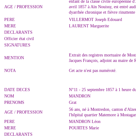
enfant de la classe civile européenne d'
AGE / PROFESSION
avril 1857 à Aïn Nouissy, est entré aud
dyarrhée chronique et fièvre rinuttent
PERE
VILLERMOT Joseph Edouard
MERE
LAURENT Marguerite
DECLARANTS
Officier état civil
SIGNATURES
Extrait des registres mortuaire de M
MENTION
Jacques François, adjoint au maire de R
NOTA
Cet acte n'est pas numéroté.
DATE DECES
N°11 - 25 septembre 1857 à 1 heure 
NOM
MANDRON
PRENOMS
Grat
56 ans, né à Montredon, canton d'Alzen
AGE / PROFESSION
l'hôpital quartier Matemore à Mostag
PERE
MANDRON Léon
MERE
POURTES Marie
DECLARANTS