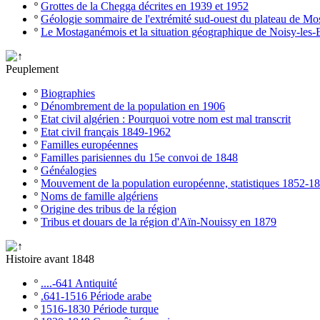
º
Grottes de la Chegga décrites en 1939 et 1952
º
Géologie sommaire de l'extrémité sud-ouest du plateau de M
º
Le Mostaganémois et la situation géographique de Noisy-les-
Peuplement
º
Biographies
º
Dénombrement de la population en 1906
º
Etat civil algérien : Pourquoi votre nom est mal transcrit
º
Etat civil français 1849-1962
º
Familles européennes
º
Familles parisiennes du 15e convoi de 1848
º
Généalogies
º
Mouvement de la population européenne, statistiques 1852-1
º
Noms de famille algériens
º
Origine des tribus de la région
º
Tribus et douars de la région d'Aïn-Nouissy en 1879
Histoire avant 1848
º
....-641 Antiquité
º
.641-1516 Période arabe
º
1516-1830 Période turque