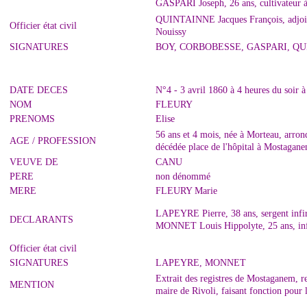
GASPARI Joseph, 26 ans, cultivateur à
QUINTAINNE Jacques François, adjoint 
Officier état civil
Nouissy
SIGNATURES
BOY, CORBOBESSE, GASPARI, Q
DATE DECES
N°4 - 3 avril 1860 à 4 heures du soir
NOM
FLEURY
PRENOMS
Elise
56 ans et 4 mois, née à Morteau, arron
AGE / PROFESSION
décédée place de l'hôpital à Mostagan
VEUVE DE
CANU
PERE
non dénommé
MERE
FLEURY Marie
LAPEYRE Pierre, 38 ans, sergent infir
DECLARANTS
MONNET Louis Hippolyte, 25 ans, infir
Officier état civil
SIGNATURES
LAPEYRE, MONNET
Extrait des registres de Mostaganem, 
MENTION
maire de Rivoli, faisant fonction pour