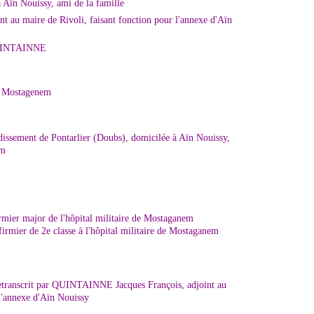
 Aïn Nouissy, ami de la famille
au maire de Rivoli, faisant fonction pour l'annexe d'Aïn
UINTAINNE
 à Mostagenem
dissement de Pontarlier (Doubs), domicilée à Aïn Nouissy,
em
mier major de l'hôpital militaire de Mostaganem
mier de 2e classe à l'hôpital militaire de Mostaganem
retranscrit par QUINTAINNE Jacques François, adjoint au
 l'annexe d'Aïn Nouissy