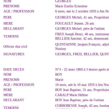
NOM
GEORGES
PRENOMS
Marie Emilie Ernestine
AGE / PROFESSION
6 mois, née le 2 octobre 1859 à Aïn No
PERE
GEORGES Michel, 41 ans, Propriétaire
MERE
FOUCAULT Jeanne, 26 ans
DECLARANT
GEORGES Michel, père de l'enfant
FRED Joseph Henri, 40 ans, instituteur
TEMOINS
BELLIER Antoine, 42 ans, demeurant à
QUINTAINNE Jacques François, adjoint 
Officier état civil
Nouissy
SIGNATURES
GEORGES, FRED, BELLIER, QUI
DATE DECES
N°3 - 22 mars 1860 à 3 heures après m
NOM
BOY
PRENOMS
Marie
AGE / PROFESSION
10 mois, née le 16 mai 1859 à Aïn Noui
PERE
BOY Jean Baptiste, 31 ans, Propriétair
MERE
CARALP Marie Hélène
DECLARANT
BOY Jean Baptiste, père de l'enfant
CORBOBESSE Joseph, 42 ans, boulanger
TEMOINS