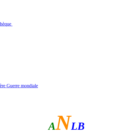
othèque
ière Guerre mondiale
N
A
LB