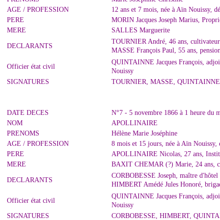
AGE / PROFESSION
12 ans et 7 mois, née à Aïn Nouissy, d
PERE
MORIN Jacques Joseph Marius, Propriét
MERE
SALLES Marguerite
TOURNIER André, 46 ans, cultivateur 
DECLARANTS
MASSE François Paul, 55 ans, pensionn
QUINTAINNE Jacques François, adjoint 
Officier état civil
Nouissy
SIGNATURES
TOURNIER, MASSE, QUINTAINNE
DATE DECES
N°7 - 5 novembre 1866 à 1 heure du m
NOM
APOLLINAIRE
PRENOMS
Hélène Marie Joséphine
AGE / PROFESSION
8 mois et 15 jours, née à Aïn Nouissy,
PERE
APOLLINAIRE Nicolas, 27 ans, Institu
MERE
BAXIT CHEMAR (?) Marie, 24 ans, co
CORBOBESSE Joseph, maître d'hôtel 
DECLARANTS
HIMBERT Amédé Jules Honoré, brigadi
QUINTAINNE Jacques François, adjoint 
Officier état civil
Nouissy
SIGNATURES
CORBOBESSE, HIMBERT, QUINT