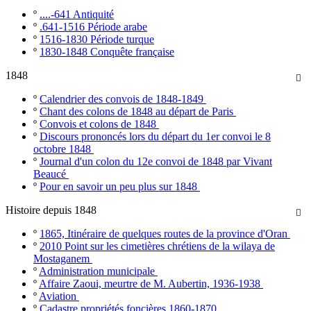
º
....-641 Antiquité
º
.641-1516 Période arabe
º
1516-1830 Période turque
º
1830-1848 Conquête française
1848

º
Calendrier des convois de 1848-1849
º
Chant des colons de 1848 au départ de Paris
º
Convois et colons de 1848
º
Discours prononcés lors du départ du 1er convoi le 8
octobre 1848
º
Journal d'un colon du 12e convoi de 1848 par Vivant
Beaucé
º
Pour en savoir un peu plus sur 1848
Histoire depuis 1848

º
1865, Itinéraire de quelques routes de la province d'Oran
º
2010 Point sur les cimetières chrétiens de la wilaya de
Mostaganem
º
Administration municipale
º
Affaire Zaoui, meurtre de M. Aubertin, 1936-1938
º
Aviation
º
Cadastre propriétés foncières 1860-1870