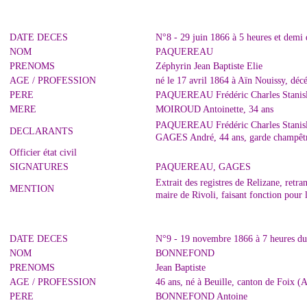
DATE DECES
N°8 - 29 juin 1866 à 5 heures et demi 
NOM
PAQUEREAU
PRENOMS
Zéphyrin Jean Baptiste Elie
AGE / PROFESSION
né le 17 avril 1864 à Aïn Nouissy, décé
PERE
PAQUEREAU Frédéric Charles Stanislas
MERE
MOIROUD Antoinette, 34 ans
PAQUEREAU Frédéric Charles Stanislas
DECLARANTS
GAGES André, 44 ans, garde champêtr
Officier état civil
SIGNATURES
PAQUEREAU, GAGES
Extrait des registres de Relizane, ret
MENTION
maire de Rivoli, faisant fonction pour
DATE DECES
N°9 - 19 novembre 1866 à 7 heures du
NOM
BONNEFOND
PRENOMS
Jean Baptiste
AGE / PROFESSION
46 ans, né à Beuille, canton de Foix (
PERE
BONNEFOND Antoine