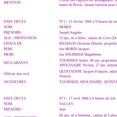
Extrait des registres de Mostaganem, 
MENTION
maire de Rivoli, faisant fonction pour
DATE DECES
N°2 - 15 février 1866 à 9 heures du so
NOM
MORIN
PRENOMS
Joseph Auguste
AGE / PROFESSION
53 ans, né à Allex, canton de Crest (
EPOUX DE
RICHAUD Christine Désirée, propriéta
PERE
feu MORIN Jacques
MERE
feu SOURBIER Magdeleine
TOURNIER André, 46 ans, propriétaire
DECLARANTS
APOLINAIRE Nicolas, 27 ans, institut
QUINTAINNE Jacques François, adjoint 
Officier état civil
Nouissy
SIGNATURES
TOURNIER, APOLINAIRE, QUINT
DATE DECES
N°3 - 17 avril 1866 à 6 heures du soir
NOM
SALLES
PRENOMS
Jean
66 ans, né à Sentenac, canton de Labas