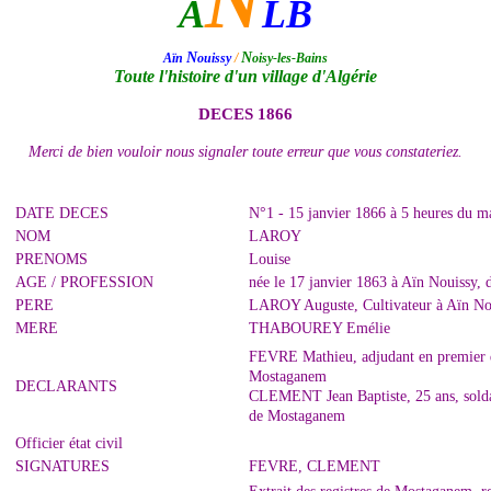
N
A
LB
N
N
Aïn
ouissy
/
oisy-les-Bains
Toute l'histoire d'un village d'Algérie
DECES 1866
Merci de bien vouloir nous signaler toute erreur que vous constateriez.
DATE DECES
N°1 - 15 janvier 1866 à 5 heures du 
NOM
LAROY
PRENOMS
Louise
AGE / PROFESSION
née le 17 janvier 1863 à Aïn Nouissy, 
PERE
LAROY Auguste, Cultivateur à Aïn No
MERE
THABOUREY Emélie
FEVRE Mathieu, adjudant en premier du
Mostaganem
DECLARANTS
CLEMENT Jean Baptiste, 25 ans, soldat 
de Mostaganem
Officier état civil
SIGNATURES
FEVRE, CLEMENT