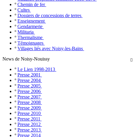
º
Chemin de fer
º
Cultes
º
Dossiers de concessions de terres
º
Enseignement
º
Gendarmerie
º
Militaria
º
Thermalisme
º
Témoignages
º
Villages liés avec Noisy-les-Bains
News de Noisy-Nouissy

º
Le Lien 1998-2013
º
Presse 2001
º
Presse 2004
º
Presse 2005
º
Presse 2006
º
Presse 2007
º
Presse 2008
º
Presse 2009
º
Presse 2010
º
Presse 2011
º
Presse 2012
º
Presse 2013
º
Presse 2014