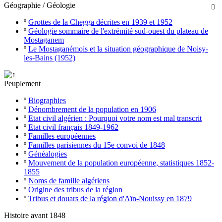
Géographie / Géologie

º
Grottes de la Chegga décrites en 1939 et 1952
º
Géologie sommaire de l'extrémité sud-ouest du plateau de
Mostaganem
º
Le Mostaganémois et la situation géographique de Noisy-
les-Bains (1952)
Peuplement
º
Biographies
º
Dénombrement de la population en 1906
º
Etat civil algérien : Pourquoi votre nom est mal transcrit
º
Etat civil français 1849-1962
º
Familles européennes
º
Familles parisiennes du 15e convoi de 1848
º
Généalogies
º
Mouvement de la population européenne, statistiques 1852-
1855
º
Noms de famille algériens
º
Origine des tribus de la région
º
Tribus et douars de la région d'Aïn-Nouissy en 1879
Histoire avant 1848