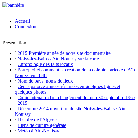
Accueil
Connexion
Présentation
º
2015 Première année de notre site documentaire
º
Noisy-les-Bains / Aïn Nouissy sur la carte
º
Chronologie des faits locaux
º
Pourquoi et comment la création de la colonie agricole d'Aïn
Nouissi en 1848
º
Nom de pays, noms de lieux
º
Cent-quatorze années résumées en quelques lignes et
quelques photos
º
Cinquantenaire d'un changement de nom 30 septembre 1965
- 2015
º
Décembre 2014 ouverture du site Noisy-les-Bains / Aïn
Nouissy
º
Histoire de l'Algérie
º
Liens de culture générale
º
Météo à Aïn-Nouissy