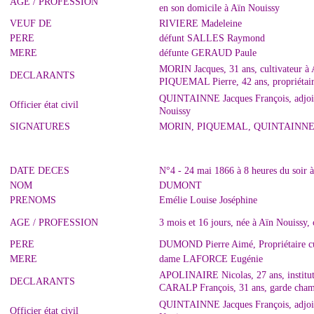
AGE / PROFESSION
en son domicile à Aïn Nouissy
VEUF DE
RIVIERE Madeleine
PERE
défunt SALLES Raymond
MERE
défunte GERAUD Paule
MORIN Jacques, 31 ans, cultivateur à 
DECLARANTS
PIQUEMAL Pierre, 42 ans, propriétaire
QUINTAINNE Jacques François, adjoint 
Officier état civil
Nouissy
SIGNATURES
MORIN, PIQUEMAL, QUINTAINN
DATE DECES
N°4 - 24 mai 1866 à 8 heures du soir 
NOM
DUMONT
PRENOMS
Emélie Louise Joséphine
AGE / PROFESSION
3 mois et 16 jours, née à Aïn Nouissy,
PERE
DUMOND Pierre Aimé, Propriétaire cul
MERE
dame LAFORCE Eugénie
APOLINAIRE Nicolas, 27 ans, institute
DECLARANTS
CARALP François, 31 ans, garde cham
QUINTAINNE Jacques François, adjoint 
Officier état civil