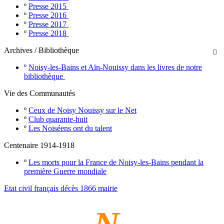
º
Presse 2015
º
Presse 2016
º
Presse 2017
º
Presse 2018
Archives / Bibliothèque

º
Noisy-les-Bains et Aïn-Nouissy dans les livres de notre
bibliothèque
Vie des Communautés
º
Ceux de Noisy Nouissy sur le Net
º
Club quarante-huit
º
Les Noiséens ont du talent
Centenaire 1914-1918
º
Les morts pour la France de Noisy-les-Bains pendant la
première Guerre mondiale
Etat civil français décès 1866 mairie