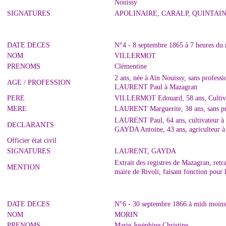
Nouissy
SIGNATURES
APOLINAIRE, CARALP, QUINTAI
DATE DECES
N°4 - 8 septembre 1865 à 7 heures du
NOM
VILLERMOT
PRENOMS
Clémentine
2 ans, née à Aïn Nouissy, sans profes
AGE / PROFESSION
LAURENT Paul à Mazagran
PERE
VILLERMOT Edouard, 58 ans, Cultivat
MERE
LAURENT Marguerite, 38 ans, sans pr
LAURENT Paul, 64 ans, cultivateur à 
DECLARANTS
GAYDA Antoine, 43 ans, agriculteur à
Officier état civil
SIGNATURES
LAURENT, GAYDA
Extrait des registres de Mazagran, re
MENTION
maire de Rivoli, faisant fonction pour
DATE DECES
N°6 - 30 septembre 1866 à midi moins
NOM
MORIN
PRENOMS
Marie Joséphine Christine