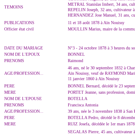
METRAL Stanislas Imbert, 34 ans, culti
TEMOINS
REPELIN Joseph, 32 ans, cultivateur à
HERNANDEZ Jose Manuel, 31 ans, cult
PUBLICATIONS
11 et 18 août 1878 à Aïn Nouissy
Officier état civil
MOULLIN Marius, maire de la commu
DATE DU MARIAGE
N°3 - 24 octobre 1878 à 3 heures du so
NOM DE L'EPOUX
BONNEL
PRENOMS
Raimond
46 ans, né le 30 septembre 1832 à Cham
AGE/PROFESSION...
Aïn Nouissy, veuf de RAYMOND Marie R
11 janvier 1860 à Aïn Nouissy
PERE
BONNEL Bernard, décédé le 23 septe
MERE
PORTET Jeanne, sans profession, domici
NOM DE L'EPOUSE
BOTELLA
PRENOMS
Francisca Antonia
AGE/PROFESSION...
39 ans, née le 3 novembre 1838 à San P
PERE
BOTELLA Pedro, décédé le 8 décembr
MERE
RUIZ Josefa, décédée le 1er mars 1878
SEGALAS Pierre, 45 ans, cultivateur à