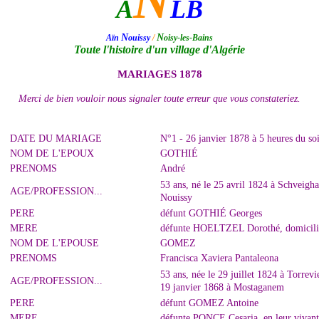
N
A
LB
N
N
Aïn
ouissy
/
oisy-les-Bains
Toute l'histoire d'un village d'Algérie
MARIAGES 1878
Merci de bien vouloir nous signaler toute erreur que vous constateriez.
DATE DU MARIAGE
N°1 - 26 janvier 1878 à 5 heures du so
NOM DE L'EPOUX
GOTHIÉ
PRENOMS
André
53 ans, né le 25 avril 1824 à Schveigha
AGE/PROFESSION...
Nouissy
PERE
défunt GOTHIÉ Georges
MERE
défunte HOELTZEL Dorothé, domiciliés
NOM DE L'EPOUSE
GOMEZ
PRENOMS
Francisca Xaviera Pantaleona
53 ans, née le 29 juillet 1824 à Torr
AGE/PROFESSION...
19 janvier 1868 à Mostaganem
PERE
défunt GOMEZ Antoine
MERE
défunte PONCE Cesaria, en leur vivant