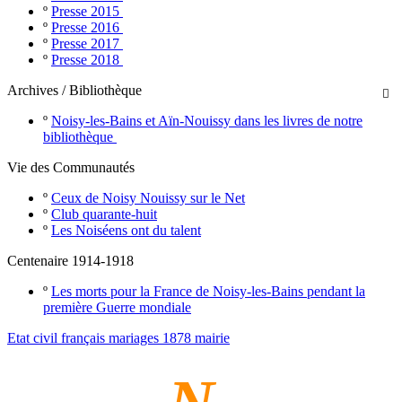
º
Presse 2015
º
Presse 2016
º
Presse 2017
º
Presse 2018
Archives / Bibliothèque

º
Noisy-les-Bains et Aïn-Nouissy dans les livres de notre
bibliothèque
Vie des Communautés
º
Ceux de Noisy Nouissy sur le Net
º
Club quarante-huit
º
Les Noiséens ont du talent
Centenaire 1914-1918
º
Les morts pour la France de Noisy-les-Bains pendant la
première Guerre mondiale
Etat civil français mariages 1878 mairie