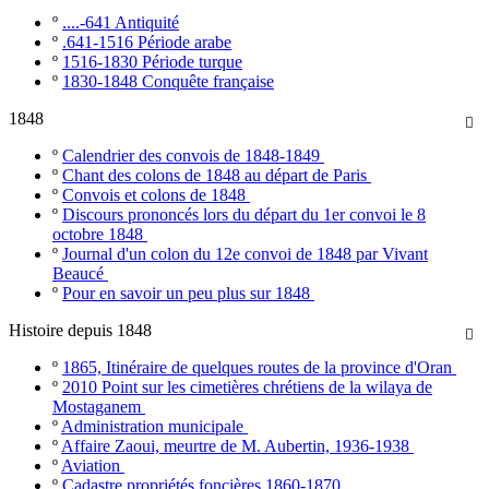
º
....-641 Antiquité
º
.641-1516 Période arabe
º
1516-1830 Période turque
º
1830-1848 Conquête française
1848

º
Calendrier des convois de 1848-1849
º
Chant des colons de 1848 au départ de Paris
º
Convois et colons de 1848
º
Discours prononcés lors du départ du 1er convoi le 8
octobre 1848
º
Journal d'un colon du 12e convoi de 1848 par Vivant
Beaucé
º
Pour en savoir un peu plus sur 1848
Histoire depuis 1848

º
1865, Itinéraire de quelques routes de la province d'Oran
º
2010 Point sur les cimetières chrétiens de la wilaya de
Mostaganem
º
Administration municipale
º
Affaire Zaoui, meurtre de M. Aubertin, 1936-1938
º
Aviation
º
Cadastre propriétés foncières 1860-1870