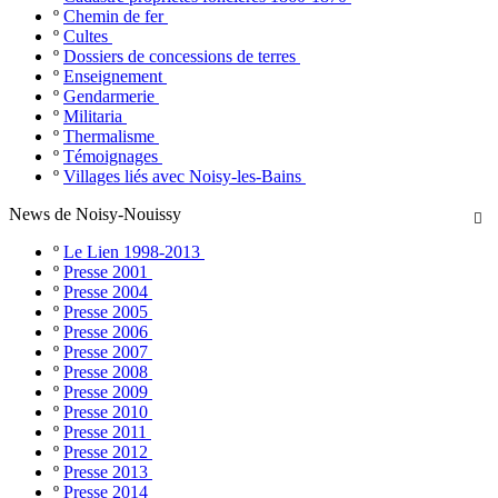
º
Chemin de fer
º
Cultes
º
Dossiers de concessions de terres
º
Enseignement
º
Gendarmerie
º
Militaria
º
Thermalisme
º
Témoignages
º
Villages liés avec Noisy-les-Bains
News de Noisy-Nouissy

º
Le Lien 1998-2013
º
Presse 2001
º
Presse 2004
º
Presse 2005
º
Presse 2006
º
Presse 2007
º
Presse 2008
º
Presse 2009
º
Presse 2010
º
Presse 2011
º
Presse 2012
º
Presse 2013
º
Presse 2014