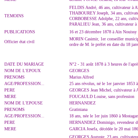
FELDIS André, 46 ans, cultivateur à A
THABOUREY Joseph, 34 ans, cultivate
TEMOINS
CORBOBESSE Adolphe, 22 ans, cultiva
PARALIEU Jean, 36 ans, cultivateur à 
PUBLICATIONS
16 et 23 décembre 1878 à Aïn Nouissy
MORIN Casimir, 1er conseiller municipal 
Officier état civil
ordre de M. le préfet en date du 18 jan
DATE DU MARIAGE
N°2 - 31 août 1878 à 3 heures de l'apr
NOM DE L'EPOUX
GEORGES
PRENOMS
Marius Alfred
AGE/PROFESSION...
25 ans révolus, né le 1er janvier 1853 
PERE
GEORGES Jean Michel, cultivateur à A
MERE
FOUCAULD Louise, sans profession
NOM DE L'EPOUSE
HERNANDEZ
PRENOMS
Gratiniana
AGE/PROFESSION...
18 ans, née le 1er juin 1860 à Mostaga
PERE
HERNANDEZ Dominigo, revendeur domi
MERE
GARCIA Josefa, décédée le 20 mai 18
GEORGES Auguste, 23 ans, cultivateur 