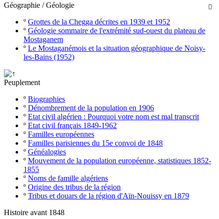
Géographie / Géologie

º
Grottes de la Chegga décrites en 1939 et 1952
º
Géologie sommaire de l'extrémité sud-ouest du plateau de
Mostaganem
º
Le Mostaganémois et la situation géographique de Noisy-
les-Bains (1952)
Peuplement
º
Biographies
º
Dénombrement de la population en 1906
º
Etat civil algérien : Pourquoi votre nom est mal transcrit
º
Etat civil français 1849-1962
º
Familles européennes
º
Familles parisiennes du 15e convoi de 1848
º
Généalogies
º
Mouvement de la population européenne, statistiques 1852-
1855
º
Noms de famille algériens
º
Origine des tribus de la région
º
Tribus et douars de la région d'Aïn-Nouissy en 1879
Histoire avant 1848