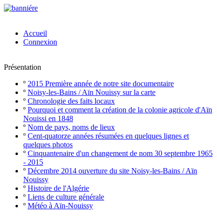
Accueil
Connexion
Présentation
º
2015 Première année de notre site documentaire
º
Noisy-les-Bains / Aïn Nouissy sur la carte
º
Chronologie des faits locaux
º
Pourquoi et comment la création de la colonie agricole d'Aïn
Nouissi en 1848
º
Nom de pays, noms de lieux
º
Cent-quatorze années résumées en quelques lignes et
quelques photos
º
Cinquantenaire d'un changement de nom 30 septembre 1965
- 2015
º
Décembre 2014 ouverture du site Noisy-les-Bains / Aïn
Nouissy
º
Histoire de l'Algérie
º
Liens de culture générale
º
Météo à Aïn-Nouissy