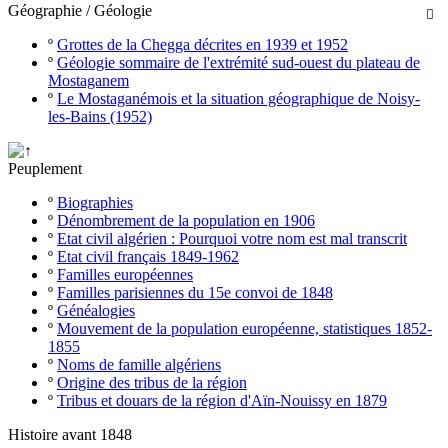
Géographie / Géologie

º
Grottes de la Chegga décrites en 1939 et 1952
º
Géologie sommaire de l'extrémité sud-ouest du plateau de
Mostaganem
º
Le Mostaganémois et la situation géographique de Noisy-
les-Bains (1952)
Peuplement
º
Biographies
º
Dénombrement de la population en 1906
º
Etat civil algérien : Pourquoi votre nom est mal transcrit
º
Etat civil français 1849-1962
º
Familles européennes
º
Familles parisiennes du 15e convoi de 1848
º
Généalogies
º
Mouvement de la population européenne, statistiques 1852-
1855
º
Noms de famille algériens
º
Origine des tribus de la région
º
Tribus et douars de la région d'Aïn-Nouissy en 1879
Histoire avant 1848