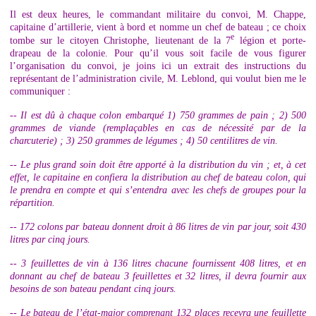
Il est deux heures, le commandant militaire du convoi, M. Chappe,
capitaine d’artillerie, vient à bord et nomme un chef de bateau ; ce choix
e
tombe sur le citoyen Christophe, lieutenant de la 7
légion et porte-
drapeau de la colonie. Pour qu’il vous soit facile de vous figurer
l’organisation du convoi, je joins ici un extrait des instructions du
représentant de l’administration civile, M. Leblond, qui voulut bien me le
communiquer :
-- Il est dû à chaque colon embarqué 1) 750 grammes de pain ; 2) 500
grammes de viande (remplaçables en cas de nécessité par de la
charcuterie) ; 3) 250 grammes de légumes ; 4) 50 centilitres de vin.
-- Le plus grand soin doit être apporté à la distribution du vin ; et, à cet
effet, le capitaine en confiera la distribution au chef de bateau colon, qui
le prendra en compte et qui s’entendra avec les chefs de groupes pour la
répartition.
-- 172 colons par bateau donnent droit à 86 litres de vin par jour, soit 430
litres par cinq jours.
-- 3 feuillettes de vin à 136 litres chacune fournissent 408 litres, et en
donnant au chef de bateau 3 feuillettes et 32 litres, il devra fournir aux
besoins de son bateau pendant cinq jours.
-- Le bateau de l’état-major comprenant 132 places recevra une feuillette