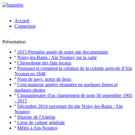
Accueil
Connexion
Présentation
º
2015 Première année de notre site documentaire
º
Noisy-les-Bains / Aïn Nouissy sur la carte
º
Chronologie des faits locaux
º
Pourquoi et comment la création de la colonie agricole d'Aïn
Nouissi en 1848
º
Nom de pays, noms de lieux
º
Cent-quatorze années résumées en quelques lignes et
quelques photos
º
Cinquantenaire d'un changement de nom 30 septembre 1965
- 2015
º
Décembre 2014 ouverture du site Noisy-les-Bains / Aïn
Nouissy
º
Histoire de l'Algérie
º
Liens de culture générale
º
Météo à Aïn-Nouissy