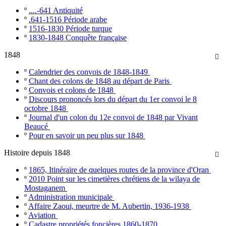
º
....-641 Antiquité
º
.641-1516 Période arabe
º
1516-1830 Période turque
º
1830-1848 Conquête française
1848

º
Calendrier des convois de 1848-1849
º
Chant des colons de 1848 au départ de Paris
º
Convois et colons de 1848
º
Discours prononcés lors du départ du 1er convoi le 8
octobre 1848
º
Journal d'un colon du 12e convoi de 1848 par Vivant
Beaucé
º
Pour en savoir un peu plus sur 1848
Histoire depuis 1848

º
1865, Itinéraire de quelques routes de la province d'Oran
º
2010 Point sur les cimetières chrétiens de la wilaya de
Mostaganem
º
Administration municipale
º
Affaire Zaoui, meurtre de M. Aubertin, 1936-1938
º
Aviation
º
Cadastre propriétés foncières 1860-1870