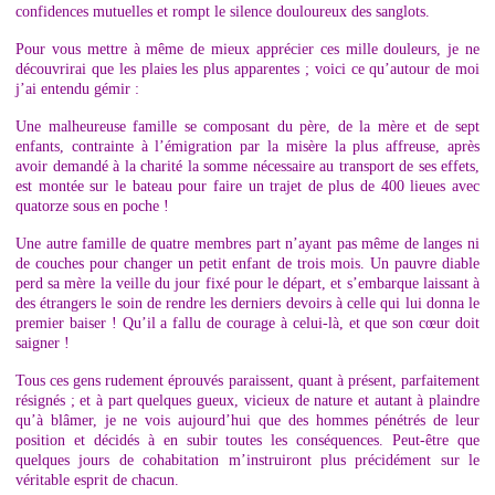
confidences mutuelles et rompt le silence douloureux des sanglots.
Pour vous mettre à même de mieux apprécier ces mille douleurs, je ne
découvrirai que les plaies les plus apparentes ; voici ce qu’autour de moi
j’ai entendu gémir :
Une malheureuse famille se composant du père, de la mère et de sept
enfants, contrainte à l’émigration par la misère la plus affreuse, après
avoir demandé à la charité la somme nécessaire au transport de ses effets,
est montée sur le bateau pour faire un trajet de plus de 400 lieues avec
quatorze sous en poche !
Une autre famille de quatre membres part n’ayant pas même de langes ni
de couches pour changer un petit enfant de trois mois. Un pauvre diable
perd sa mère la veille du jour fixé pour le départ, et s’embarque laissant à
des étrangers le soin de rendre les derniers devoirs à celle qui lui donna le
premier baiser ! Qu’il a fallu de courage à celui-là, et que son cœur doit
saigner !
Tous ces gens rudement éprouvés paraissent, quant à présent, parfaitement
résignés ; et à part quelques gueux, vicieux de nature et autant à plaindre
qu’à blâmer, je ne vois aujourd’hui que des hommes pénétrés de leur
position et décidés à en subir toutes les conséquences. Peut-être que
quelques jours de cohabitation m’instruiront plus précidément sur le
véritable esprit de chacun.