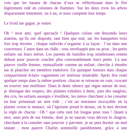
vois que les fanaux de chacun d’eux se réfléchissant dans le flot
légèrement ridé en colonnes de flammes. Sur les deux rives les arbres
disparaissent lentement, un à un, et nous comptent leur temps.
Le froid me gagne, je rentre.
Oh ! mon ami, quel spectacle ! Quelques colons ont descendu leurs
matelas, qu’ils ont disposés, tant bien que mal, sur les banquettes trois
fois trop étroites ; chaque individu s’organise à sa façon : l’un dans une
couverture, l’autre dans un châle ; tous enveloppés peu ou prou ; les petits
enfants sur leurs mères. Les parents de familles trop nombreuses restent
debout pour pouvoir coucher plus convenablement leurs petits. Là une
pauvre vieille femme, emmaillotée comme un enfant, cherche à étendre
sur le plancher ses membres endoloris. Un quinquet fumeux dans chaque
compartiment éclaire vaguement cet intérieur misérable. Après être resté
quelque temps dans la même position, chacun se retourne en vain, croyant
en trouver une meilleure. Dans le demi silence qui règne autour de moi,
je distingue des soupirs, des plaintes exhalées à demi, puis des sanglots,
des cris, les enfants assoupis s’éveillent, les mères cherchent à les consoler
en leur présentant un sein vide ; c’est un murmure incroyable où la
plainte croise la menace, où l’égoïsme prend le dessus, où le moi devient
la règle de chacun : Oh ! que cette nuit fut longue pour tous ! Quant à
moi, assis près de ma femme, dont je ne saurais vous décrire le chagrin,
cherchant à la consoler sans pouvoir y parvenir, je ne puis dormir un seul
instant ; mon pauvre Charles sommeille paisiblement, grâce à une