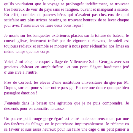
qu’ils voudraient que le voyage se prolongeât indéfiniment, se trouvant
très heureux de voir du pays sans se fatiguer, buvant et mangeant à satiété.
En effet, combien de pauvres hères qui n’avaient pas chez eux de quoi
satisfaire aux plus strictes besoins, se trouvant heureux de se lever chaque
jour avec l’assurance de faire deux bons repas !
Je monte sur les banquettes extérieures placées sur la toiture du bateau, le
convoi glisse, lentement traîné par de vigoureux chevaux, le soleil est
toujours radieux et semble se montrer à nous pour réchauffer nos âmes en
même temps que nos corps.
Voici, à mi-côte, le coquet village de Villeneuve-Saint-Georges avec son
gracieux château en amphithéâtre et son pont élégant hardiment jeté
d’une rive à l’autre.
Près de Corbeil, les élèves d’une institution universitaire dirigée par M.
Dupuis, sortent pour saluer notre passage. Encore une douce quoique bien
passagère émotion !
J’entends dans le bateau une agitation que je ne puis comprendre. Je
descends pour en connaître la cause.
Un pauvre petit rouge-gorge égaré est entré malencontreusement par une
des fenêtres du faîtage, on le pourchasse impitoyablement. Je réclame en
sa faveur et suis assez heureux pour lui faire une cage d’un petit panier à