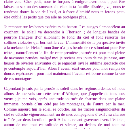
claire-voie. Cher petit, nous te forçons à émigrer avec nous ; peut-être
laisses-tu sur un des rameaux du chemin ta famille désolée ; va, nous te
rendrons douce la vie de l’exil, et à force d’amitié nous te ferons peut-
être oublié les petits que ton aile ne protègera plus…
Je remonte sur les bancs extérieurs du bateau. Les nuages s’amoncèlent au
couchant, le soleil va descendre à l’horizon ; de longues bandes de
pourpre frangées d’or sillonnent le fond du ciel et font ressortir les
collines violacées qui bornent la vue. L’immensité de la perspective invite
à la mélancolie. Hélas ! mon âme n’a pas besoin de ce stimulant pour être
triste ; naturellement la fin de cette première journée est pour moi pleine
de navrantes pensées, malgré moi je reviens aux jours de ma jeunesse, aux
heures de rêveries enivrantes où je regardait ravi le sublime spectacle que
je contemple aujourd’hui. Alors l’avenir était encore pour moi rempli de
douces espérances ; pour moi maintenant l’avenir est borné comme la vue
de ces montagnes !
Cependant je suis par la pensée le soleil dans les régions ardentes où nous
allons. Je me vois sur cette terre d’Afrique, que j’appelle de tous mes
vœux ; je me vois, après une rude journée de charrue dans une plaine
immense, bornée d’un côté par les montagnes, de l’autre par la mer.
Comme aujourd’hui le soleil se couche, sur les tracées sanguinolentes du
ciel se détache vigoureusement un de mes compagnons d’exil ; sa charrue
traînée par deux bœufs du petit Atlas marchant gravement vers l’étable ;
autour de moi tout est solitude et silence, au dedans de moi tout est