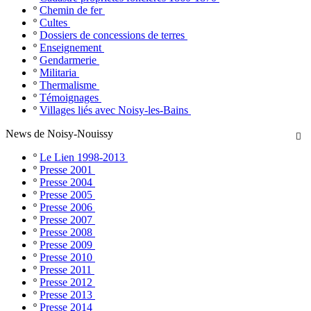
º
Chemin de fer
º
Cultes
º
Dossiers de concessions de terres
º
Enseignement
º
Gendarmerie
º
Militaria
º
Thermalisme
º
Témoignages
º
Villages liés avec Noisy-les-Bains
News de Noisy-Nouissy

º
Le Lien 1998-2013
º
Presse 2001
º
Presse 2004
º
Presse 2005
º
Presse 2006
º
Presse 2007
º
Presse 2008
º
Presse 2009
º
Presse 2010
º
Presse 2011
º
Presse 2012
º
Presse 2013
º
Presse 2014