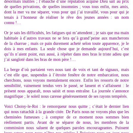
désormais inutiles ; l’ébauche d’une réputation acquise Dieu sait au prix
de quelles privations, de quelles insomnies ; vous tous enfin, mes amis,
dont la mer va me séparer, vous pour qui j’ai travaillé, vous pour qui je
tenais à l’honneur de réaliser le rêve des jeunes années : un nom
connu !…
Or je sais les difficultés, les fatigues qui m’attendent ; je sais que ma main
habituée à d’autres travaux ne se fera qu’à grand’peine aux mancherons
de la charrue ; mais ce pain durement acheté selon toute apparence, je le
dois à mes enfants. La seule chose que je demande aujourd’hui, c’est
qu’ils n’aient point, eux aussi, à répéter dans mes bras le triste adieu que
j’ai sangloté dans les bras de mon père !…
La berge d’où partaient vers nous tant de voix et tant de signaux, mais
c’est elle que, suspendus à l’étroite fenêtre de notre embarcation, nous
cherchons, nous voyons mentalement encore. Enfin les ressorts de notre
sensibilité, vainement tendus vers le passé, se lassent et s’affaissent : le
présent nous apparaît, nous saisit et nous entraîne. La journée s’annonce
magnifique ; le soleil nous caresse généreusement de ses rayons tempérés.
Voici Choisy-le-Roi : le remorqueur nous quitte ; c’était le dernier lien
qui nous rattachât à la grande citée. De Paris nous ne voyons plus que les
cheminées fumeuses ; à compter de ce moment nous sommes bien
réellement partis. Avant de se séparer de nous, les membres de la
commission nous saluent de quelques paroles encourageantes. Puissent