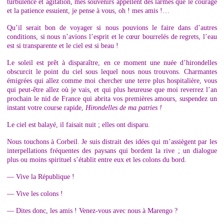
turbulence et agitation, mes souvenirs appellent des larmes que le courage
et la patience essuient, je pense à vous, oh ! mes amis !…
Qu’il serait bon de voyager si nous pouvions le faire dans d’autres
conditions, si nous n’avions l’esprit et le cœur bourrelés de regrets, l’eau
est si transparente et le ciel est si beau !
Le soleil est prêt à disparaître, en ce moment une nuée d’hirondelles
obscurcit le point du ciel sous lequel nous nous trouvons. Charmantes
émigrées qui allez comme moi chercher une terre plus hospitalière, vous
qui peut-être allez où je vais, et qui plus heureuse que moi reverrez l’an
prochain le nid de France qui abrita vos premières amours, suspendez un
instant votre course rapide,
Hirondelles de ma patries !
Le ciel est balayé, il faisait nuit ; elles ont disparu.
Nous touchons à Corbeil. Je suis distrait des idées qui m’assiègent par les
interpellations fréquentes des paysans qui bordent la rive ; un dialogue
plus ou moins spirituel s’établit entre eux et les colons du bord.
— Vive la République !
— Vive les colons !
— Dites donc, les amis ! Venez-vous avec nous à Marengo ?