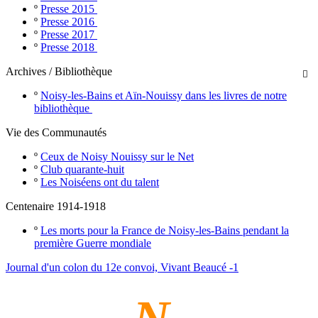
º
Presse 2015
º
Presse 2016
º
Presse 2017
º
Presse 2018
Archives / Bibliothèque

º
Noisy-les-Bains et Aïn-Nouissy dans les livres de notre
bibliothèque
Vie des Communautés
º
Ceux de Noisy Nouissy sur le Net
º
Club quarante-huit
º
Les Noiséens ont du talent
Centenaire 1914-1918
º
Les morts pour la France de Noisy-les-Bains pendant la
première Guerre mondiale
Journal d'un colon du 12e convoi, Vivant Beaucé -1