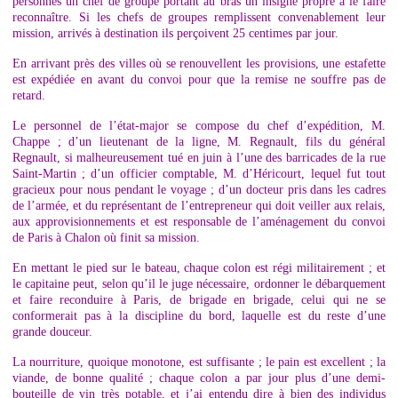
personnes un chef de groupe portant au bras un insigne propre à le faire
reconnaître. Si les chefs de groupes remplissent convenablement leur
mission, arrivés à destination ils perçoivent 25 centimes par jour.
En arrivant près des villes où se renouvellent les provisions, une estafette
est expédiée en avant du convoi pour que la remise ne souffre pas de
retard.
Le personnel de l’état-major se compose du chef d’expédition, M.
Chappe ; d’un lieutenant de la ligne, M. Regnault, fils du général
Regnault, si malheureusement tué en juin à l’une des barricades de la rue
Saint-Martin ; d’un officier comptable, M. d’Héricourt, lequel fut tout
gracieux pour nous pendant le voyage ; d’un docteur pris dans les cadres
de l’armée, et du représentant de l’entrepreneur qui doit veiller aux relais,
aux approvisionnements et est responsable de l’aménagement du convoi
de Paris à Chalon où finit sa mission.
En mettant le pied sur le bateau, chaque colon est régi militairement ; et
le capitaine peut, selon qu’il le juge nécessaire, ordonner le débarquement
et faire reconduire à Paris, de brigade en brigade, celui qui ne se
conformerait pas à la discipline du bord, laquelle est du reste d’une
grande douceur.
La nourriture, quoique monotone, est suffisante ; le pain est excellent ; la
viande, de bonne qualité ; chaque colon a par jour plus d’une demi-
bouteille de vin très potable, et j’ai entendu dire à bien des individus