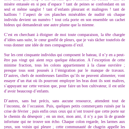
misère entassée en si peu d’espace ! tant de peines se confondant en un
seul et même sanglot ! tant d’enfants pleurant et malingres ! tant de
haillons ! l’aspect de ces planches misérables de nudité où chaque
individu devient un numéro ! tout cela porte en son ensemble un cachet
hideux qui demanderait une autre plume que la mienne.
C’est en cherchant à éloigner de moi toute comparaison, la tête chargée
d’idées sans suite, le cœur gonflé de pleurs, que je vais tâcher toutefois de
vous donner une idée de mes compagnons d’exil.
Sur les cent cinquante individus qui composent le bateau, il n’y en a peut-
être pas vingt qui aient reçu quelque éducation. A l’exception de cette
minime fraction, tous les colons appartiennent à la classe ouvrière ;
presque tous sont poussés à l’émigration par le manque de travaux.
D’autres, chefs de nombreuses familles qu’ils ne peuvent alimenter, vont
essayer d’un état où ils pourront employer les bras dont ils sont maîtres,
s’appuyant sur cette version que, pour faire un bon cultivateur, il est utile
d’avoir beaucoup d’enfants.
D’autres, sans but précis, sans aucune ressource, attendent tout de
l’inconnu, de l’occasion. Puis, quelques petits commerçants ruinés par la
crise de février ; puis enfin ceux ceux qui n’ont trouvé que cette porte sur
le chemin du désespoir ; en un mot, mon ami, il n’y a pas là de grande
infortune qui ne trouve son écho. Chaque colon regarde, les larmes aux
yeux, son voisin qui pleure ; cette communauté de chagrin appelle les