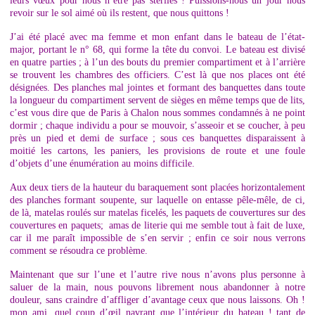
leurs vœux pour nous n’être pas stériles ! Puissions-nous un jour nous
revoir sur le sol aimé où ils restent, que nous quittons !
J’ai été placé avec ma femme et mon enfant dans le bateau de l’état-
major, portant le n° 68, qui forme la tête du convoi. Le bateau est divisé
en quatre parties ; à l’un des bouts du premier compartiment et à l’arrière
se trouvent les chambres des officiers. C’est là que nos places ont été
désignées. Des planches mal jointes et formant des banquettes dans toute
la longueur du compartiment servent de sièges en même temps que de lits,
c’est vous dire que de Paris à Chalon nous sommes condamnés à ne point
dormir ; chaque individu a pour se mouvoir, s’asseoir et se coucher, à peu
près un pied et demi de surface ; sous ces banquettes disparaissent à
moitié les cartons, les paniers, les provisions de route et une foule
d’objets d’une énumération au moins difficile.
Aux deux tiers de la hauteur du baraquement sont placées horizontalement
des planches formant soupente, sur laquelle on entasse pêle-mêle, de ci,
de là, matelas roulés sur matelas ficelés, les paquets de couvertures sur des
couvertures en paquets; amas de literie qui me semble tout à fait de luxe,
car il me paraît impossible de s’en servir ; enfin ce soir nous verrons
comment se résoudra ce problème.
Maintenant que sur l’une et l’autre rive nous n’avons plus personne à
saluer de la main, nous pouvons librement nous abandonner à notre
douleur, sans craindre d’affliger d’avantage ceux que nous laissons. Oh !
mon ami, quel coup d’œil navrant que l’intérieur du bateau ! tant de