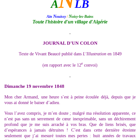
N
A
LB
N
N
Aïn
ouissy
/
oisy-les-Bains
Toute l'histoire d'un village d'Algérie
.
JOURNAL D’UN COLON
Texte de Vivant Beaucé publié dans
L’Illustration
en 1849
e
(en rapport avec le 12
convoi)
.
Dimanche 19 novembre 1848
Mon cher Armand, une heure s’est à peine écoulée déjà, depuis que je
vous ai donné le baiser d’adieu.
Vous l’avez compris, je m’en doute ; malgré ma résolution apparente, ce
n’est pas sans un serrement de cœur inexprimable, sans un déchirement
profond que je me suis arraché à vos bras. Que de liens brisés, que
d’espérances à jamais détruites ! C’est dans cette dernière étreinte
seulement que j’ai mesuré toutes mes pertes : huit années de travaux